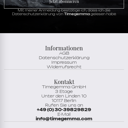
Jetzt abonnieren
Kaliber
L844.4
Funktionen
Mit meiner Anmeldung bestätige ich, dass ich die
Datum,
Drehbare Lünette,
GMT,
Minute,
Datenschutzerklärung von
Timegemma
gelesen habe
Stunde,
SwissSuper-LumiNova,
Zentrale
Sekunde
Zifferblatt
blau
Stundenskala
Arabische Ziffern
Informationen
AGB
Datenschutzerklärung
Impressum
Widerrufsrecht
Kontakt
Timegemma GmbH
3 Etage
Unter den Linden 10
10117 Berlin
Rufen Sie uns an
+49 (0) 30-39829829
E-Mail
info@timegemma.com