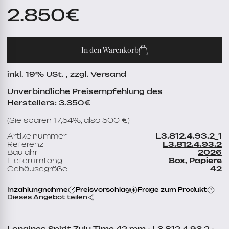
2.850
€
In den Warenkorb
inkl. 19% USt. , zzgl. Versand
Unverbindliche Preisempfehlung des
Herstellers: 3.350€
(Sie sparen 17,54%, also 500 €)
Artikelnummer
L3.812.4.93.2_1
Referenz
L3.812.4.93.2
Baujahr
2026
Lieferumfang
Box,
Papiere
Gehäusegröße
42
Inzahlungnahme
Preisvorschlag
Frage zum Produkt
Dieses Angebot teilen