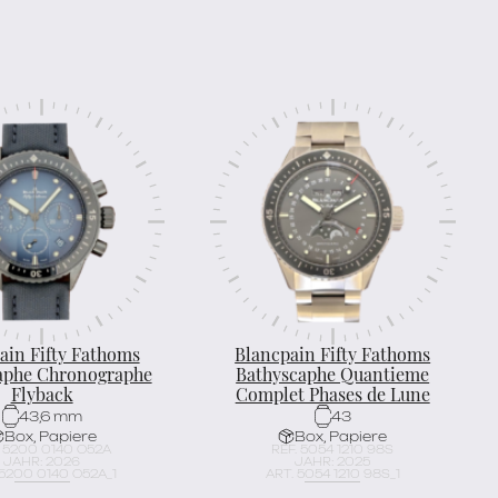
ain Fifty Fathoms
Blancpain Fifty Fathoms
aphe Chronographe
Bathyscaphe Quantieme
Flyback
Complet Phases de Lune
43,6 mm
43
Box, Papiere
Box, Papiere
. 5200 0140 O52A
REF. 5054 1210 98S
JAHR: 2026
JAHR: 2025
 5200 0140 O52A_1
ART. 5054 1210 98S_1