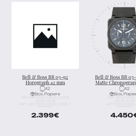
Bell & Ross BR 03-92
Bell & Ross BR 03-
Horograph 42 mm
Matte Chronogra
42
42
Box, Papiere
Box, Papie
REF. BR0392-HOR-BLC/SRB
REF. BR0394-BL
JAHR: 2025
JAHR: 2026
ART. BR0392-HOR-BLC/SRB_1
ART. BR0394-BL-
2.399
€
4.450