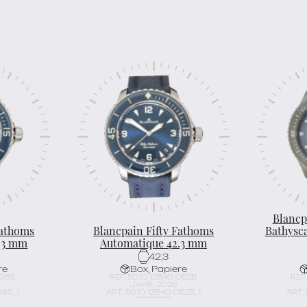
Blancp
Fathoms
Blancpain Fifty Fathoms
Bathysc
.3 mm
Automatique 42.3 mm
42,3
re
Box, Papiere
 98S
REF. 5010 12B40 O52B
REF
JAHR: 2025
98S_1
ART. 5010 12B40 O52B_1
ART.