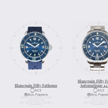
Blancpain Fifty 
Blancpain Fifty Fathoms
Automatique 42
42,3
42,3
Box, Papiere
Box, Papie
REF. 5010 12B40 O64B
REF. 5010 12B40
JAHR: 2025
JAHR: 2025
ART. 5010 12B40 O64B_1
ART. 5010 12B40 