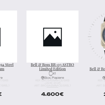
94 Steel
Bell & Ross BR-03 ASTRO
 mm
Limited Edition
Bell & R
41
re
Box, Papiere
ST/SRB
REF. BR03A-EMM-CE/SRB
REF.
JAHR: 2025
T/SRB_1
ART. BR03A-EMM-CE/SRB_1
ART. 
€
4.600
€