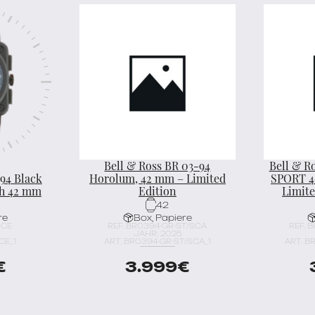
Bell & Ross BR 03-94
Bell & R
94 Black
Horolum, 42 mm – Limited
SPORT 
ph 42 mm
Edition
Limite
42
re
Box, Papiere
-CE
REF. BR0394-GR-ST/SCA
REF. 
JAHR: 2025
CE_1
ART. BR0394-GR-ST/SCA_1
ART. B
€
3.999
€