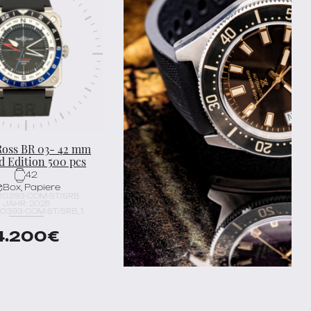
Ross BR 03- 42 mm
d Edition 500 pcs
42
Box, Papiere
BR0393-COM-ST/SRB
JAHR: 2025
R0393-COM-ST/SRB_1
4.200
€