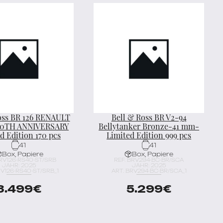
oss BR 126 RENAULT
Bell & Ross BR V2-94
40TH ANNIVERSARY
Bellytanker Bronze-41 mm-
d Edition 170 pcs
Limited Edition 999 pcs
41
41
Box, Papiere
Box, Papiere
BRV126-RS40-ST/SRB
REF. BRV294-BC-BR/SCA
JAHR: 2025
JAHR: 2025
RV126-RS40-ST/SRB_1
ART. BRV294-BC-BR/SCA_1
3.499
€
5.299
€