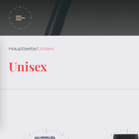
Hauptseite
/
Unisex
Unisex