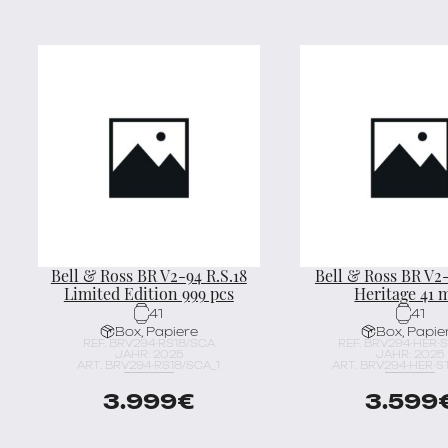
Bell & Ross BR V2-94 R.S.18
Bell & Ross BR V2-
Limited Edition 999 pcs
Heritage 41
41
41
Box, Papiere
Box, Papie
REF. BRV294-RS18/SCA
REF. BRV294-HER-
JAHR: 2025
JAHR: 2025
ART. BRV294-RS18/SCA_1
ART. BRV294-HER-S
3.999
€
3.599