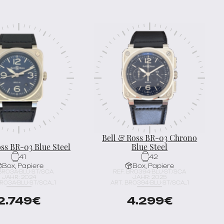
Bell & Ross BR-03 Chrono
oss BR-03 Blue Steel
Blue Steel
41
42
Box, Papiere
Box, Papiere
 BR03A-BLU-ST/SCA
REF. BR0394-BLU-ST/SCA
JAHR: 2024
JAHR: 2025
BR03A-BLU-ST/SCA_1
ART. BR0394-BLU-ST/SCA_1
2.749
€
4.299
€