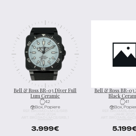
Bell & Ross BR-03 Diver Full
Bell & Ross BR-03
Lum Ceramic
Black Ceram
42
41
Box, Papiere
Box, Papie
REF. BR03A-D-LM-CE/SRB
REF. BR03A-BL-SK
JAHR: 2024
JAHR: 2025
ART. BR03A-D-LM-CE/SRB_1
ART. BR03A-BL-SKC
3.999
€
5.199