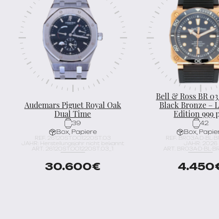
Bell & Ross BR 03
Audemars Piguet Royal Oak
Black Bronze – 
Dual Time
Edition 999 
39
42
Box, Papiere
Box, Papie
REF. 26120ST.OO.1220ST.03
REF. BR03A-D-BL-
JAHR: Herstellungsjahr nicht bekannt
JAHR: 2026
ART. 26120ST.OO.1220ST.03_1
ART. BR03A-D-BL-B
30.600
€
4.450