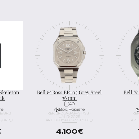
 Skeleton
Bell & Ross BR-05 Grey Steel
Bell &
ik
36 mm
40
re
Box, Papiere
CE/SRB
REF. BR05A-S-GR-ST/SST
REF
JAHR: 2025
E/SRB_1
ART. BR05A-S-GR-ST/SST_1
ART.
€
4.100
€