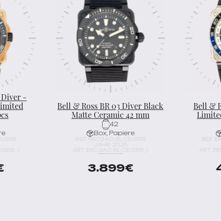
 Diver -
Limited
Bell & Ross BR 03 Diver Black
Bell & 
pcs
Matte Ceramic 42 mm
Limite
42
re
Box, Papiere
BR/SRB
REF. BR03A-D-BL-CE/SRB
REF. 
JAHR: 2025
R/SRB_1
ART. BR03A-D-BL-CE/SRB_1
ART. B
€
3.899
€