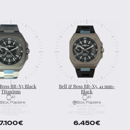
 Ross BR-X5 Black
Bell & Ross BR-X5, 41 mm-
Titanium
Black
41
41
Box, Papiere
Box, Papiere
. BRX5R-BL-TI/STI
REF. BRX5R-BL-TI/SRB
JAHR: 2024
JAHR: 2025
 BRX5R-BL-TI/STI_1
ART. BRX5R-BL-TI/SRB_1
7.100
€
6.450
€