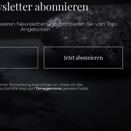
sletter abonnieren
Keramik
Saphirglas
bis 30 ATM
Automatik
BR-CAL.302
seren Newsletter und profitieren Sie von Top
54 Stunden
Angeboten
Datum,
Drehbare Lünette,
Minute,
Stunde,
SwissSuper-
LumiNova,
Zentrale Sekunde
blau
Indizes
Jetzt abonnieren
iner Anmeldung bestätige ich, dass ich die
utzerklärung von
Timegemma
gelesen habe