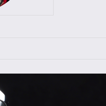
Referenz
Baujahr
Lieferumfang
Zustand
Geschlecht
Armband
Schließe
Material Schließe
Gehäuse
Gehäusegröße
Armbandfarbe
Boden