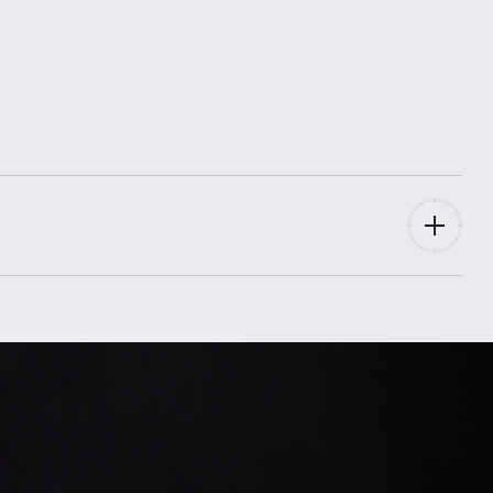
BR03A-D-LM-CE/SRB
2024
Box,
Papiere
Ungetragen / New
für Mann,
Unisex
Kautschuk
Dornschließe
Stahl
Keramik
42
Blau
verschraubt