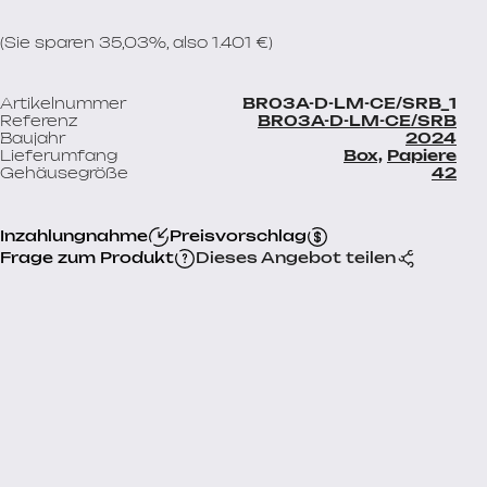
(Sie sparen 35,03%, also 1.401 €)
Artikelnummer
BR03A-D-LM-CE/SRB_1
Referenz
BR03A-D-LM-CE/SRB
Baujahr
2024
Lieferumfang
Box,
Papiere
Gehäusegröße
42
Inzahlungnahme
Preisvorschlag
Frage zum Produkt
Dieses Angebot teilen