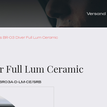
Versand
ss BR-03 Diver Full Lum Ceramic
er Full Lum Ceramic
m, BR03A-D-LM-CE/SRB