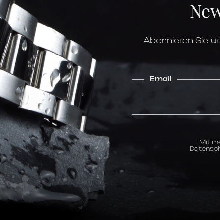
New
Lünette
Glas
Wasserdichtigkeit
Uhrwerk
Kaliber
Abonnieren Sie un
Gangreserve
Funktionen
Email
Zifferblatt
Stundenskala
Mit me
Datensch