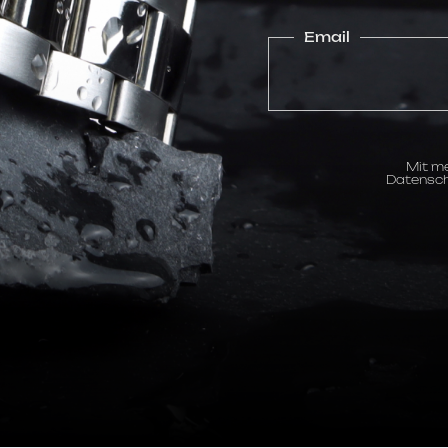
Email
Mit me
Datensch