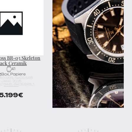
oss BR-03 Skeleton
lack Ceramik
41
Box, Papiere
BR03A-BL-SKCE/SRB
JAHR: 2025
R03A-BL-SKCE/SRB_1
5.199
€