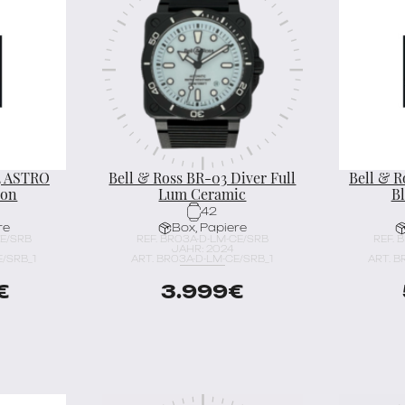
3 ASTRO
Bell & Ross BR-03 Diver Full
Bell & R
ion
Lum Ceramic
B
42
re
Box, Papiere
CE/SRB
REF. BR03A-D-LM-CE/SRB
REF. 
JAHR: 2024
/SRB_1
ART. BR03A-D-LM-CE/SRB_1
ART. B
€
3.999
€