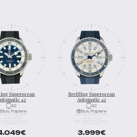
ling Superocean
Breitling Superocean
utomatic 42
Automatic 42
42
42
Box, Papiere
Box, Papiere
F. A17375211B1S1
REF. A17375E71G1S1
JAHR: 2024
JAHR: 2024
. A17375211B1S1_1
ART. A17375E71G1S1_1
4.049
€
3.999
€