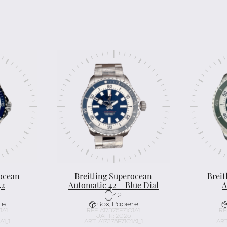
rocean
Breitling Superocean
Breit
42
Automatic 42 – Blue Dial
A
42
re
Box, Papiere
1A1
REF. A17375E71C1A1
RE
JAHR: 2025
A1_1
ART. A17375E71C1A1_1
ART