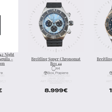
42 Night
Aguila –
Breitling Super Chronomat
Breitli
ion
B01 44
44
re
Box, Papiere
1X1
REF. PB0136251C1S1
REF
JAHR: 2025
X1_1
ART. PB0136251C1S1_1
ART
€
8.999
€