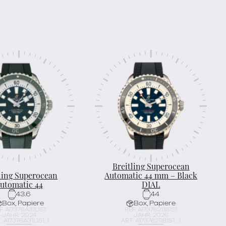
Breitling Superocean
ling Superocean
Automatic 44 mm – Black
utomatic 44
DIAL
43.6
44
Box, Papiere
Box, Papiere
F. A17376A31L1S1
REF. A17376211B1S1
JAHR: 2024
JAHR: 2026
. A17376A31L1S1_1
ART. A17376211B1S1 _1