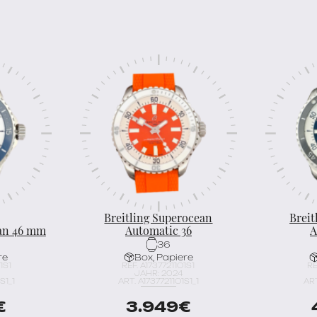
Breitling Superocean
Breit
ean 46 mm
Automatic 36
A
36
re
Box, Papiere
1S1
REF. A17377211O1S1
RE
JAHR: 2024
S1_1
ART. A17377211O1S1_1
ART
€
3.949
€