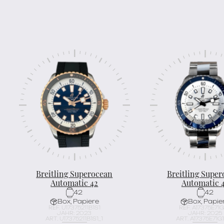
Breitling Superocean
Breitling Supe
Automatic 42
Automatic 
42
42
Box, Papiere
Box, Papie
REF. U17375211B1S1
REF. A17375E71G
JAHR: 2023
JAHR: 2025
ART. U17375211B1S1_1
ART. A17375E71G1