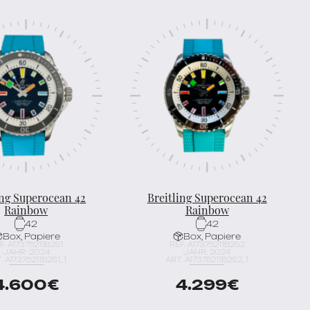
ing Superocean 42
Breitling Superocean 42
Rainbow
Rainbow
42
42
Box, Papiere
Box, Papiere
F. A17375211B2S1
REF. A17375211B2S2
JAHR: 2024
JAHR: 2024
. A17375211B2S1_1
ART. A17375211B2S2_1
4.600
€
4.299
€