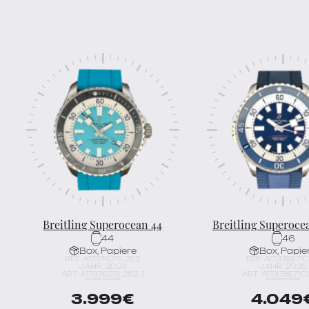
Breitling Superocean 44
Breitling Superoc
44
46
Box, Papiere
Box, Papie
REF. A17376211L2S2
REF. A17378E71C
JAHR: 2024
JAHR: 2025
ART. A17376211L2S2_1
ART. A17378E71C1
3.999
€
4.049