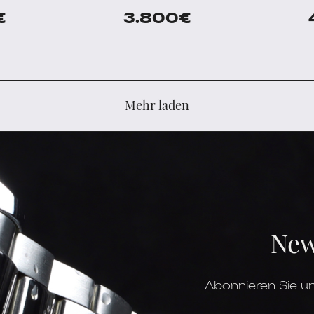
€
3.800
€
Mehr laden
New
Abonnieren Sie un