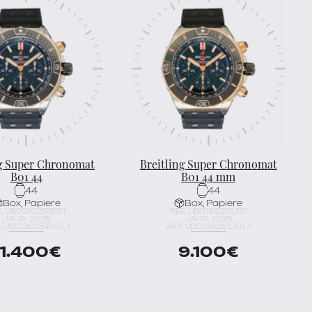
ng Super Chronomat
Breitling Super Chronomat
B01 44
B01 44 mm
44
44
Box, Papiere
Box, Papiere
. UB0136251B1S1
REF. UB0136251L1S1
JAHR: 2025
JAHR: 2025
. UB0136251B1S1_1
ART. UB0136251L1S1_1
11.400
€
9.100
€