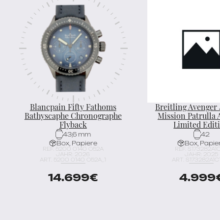
Blancpain Fifty Fathoms
Breitling Avenger 
Bathyscaphe Chronographe
Mission Patrulla 
Flyback
Limited Edit
43,6 mm
42
Box, Papiere
Box, Papie
REF. 5200 0140 O52A
REF. S173282A1C
JAHR: 2026
JAHR: 2025
ART. 5200 0140 O52A_1
ART. S173282A1C1
14.699
€
4.999