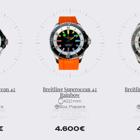
cean 42
Breitling Superocean 42
Breitl
Rainbow
42,0 mm
re
Box, Papiere
2S4
REF. A17375211B2S3
RE
JAHR: 2024
S4_1
ART. A17375211B2S3_1
ART
€
4.600
€