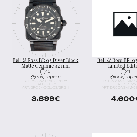
Bell & Ross BR 03 Diver Black
Bell & Ross BR-0
Matte Ceramic 42 mm
Limited Edit
42
41
Box, Papiere
Box, Papie
REF. BR03A-D-BL-CE/SRB
REF. BR03A-EMM-
JAHR: 2025
JAHR: 2025
ART. BR03A-D-BL-CE/SRB_1
ART. BR03A-EMM-CE
3.899
€
4.600