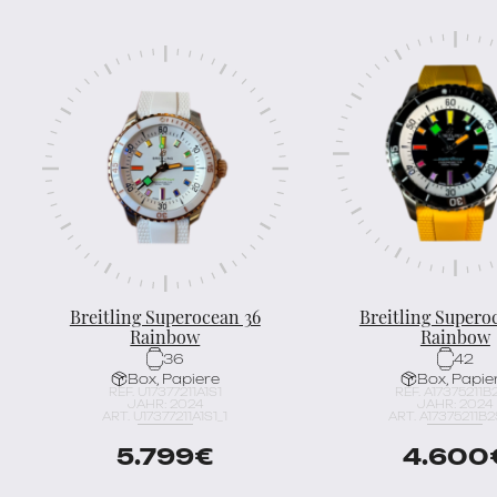
Breitling Superocean 36
Breitling Supero
Rainbow
Rainbow
36
42
Box, Papiere
Box, Papie
REF. U17377211A1S1
REF. A17375211B
JAHR: 2024
JAHR: 2024
ART. U17377211A1S1_1
ART. A17375211B2
5.799
€
4.600