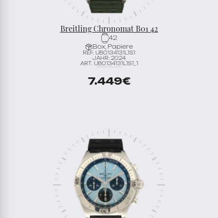
Breitling Chronomat B01 42
42
Box, Papiere
REF. UB0134131L1S1
JAHR: 2024
ART. UB0134131L1S1_1
7.449
€