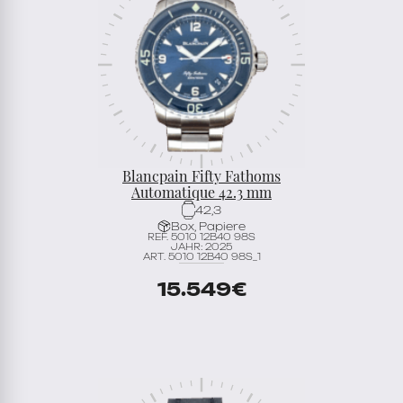
Blancpain Fifty Fathoms
Automatique 42.3 mm
42,3
Box, Papiere
REF. 5010 12B40 98S
JAHR: 2025
ART. 5010 12B40 98S_1
15.549
€