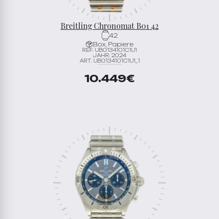
Breitling Chronomat B01 42
42
Box, Papiere
REF. UB0134101C1U1
JAHR: 2024
ART. UB0134101C1U1_1
10.449
€