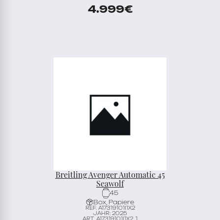
4.999
€
Breitling Avenger Automatic 45
Seawolf
45
Box, Papiere
REF. A17319101I1X2
JAHR: 2025
ART. A17319101I1X2_1