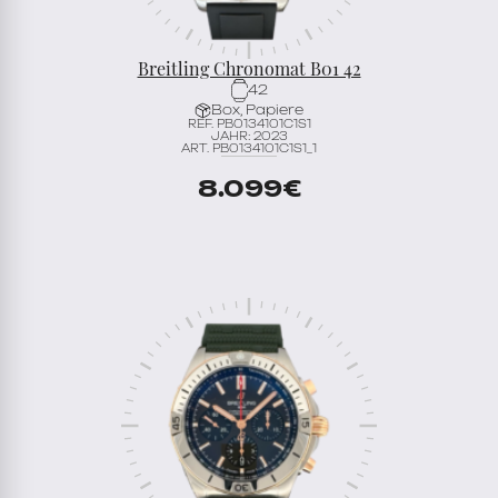
Breitling Chronomat B01 42
42
Box, Papiere
REF. PB0134101C1S1
JAHR: 2023
ART. PB0134101C1S1_1
8.099
€