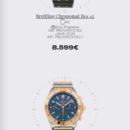
Breitling Chronomat B01 42
42
Box, Papiere
REF. PB0134101C1S2
JAHR: 2024
ART. PB0134101C1S2_1
8.599
€