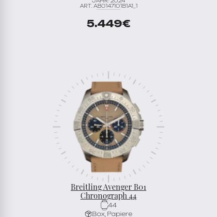
JAHR: 2024
ART. AB0147101B1A1_1
5.449
€
Breitling Avenger B01
Chronograph 44
44
Box, Papiere