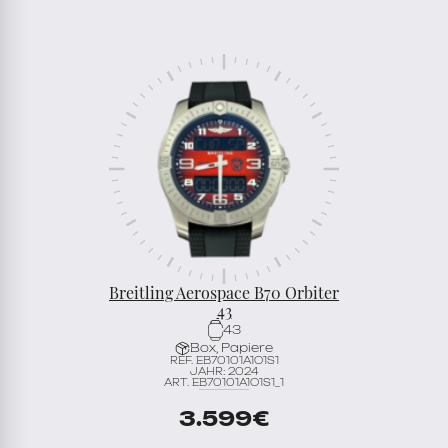
Breitling Aerospace B70 Orbiter
43
43
Box, Papiere
REF. EB70101A1O1S1
JAHR: 2024
ART. EB70101A1O1S1_1
3.599
€