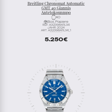
Breitling Chronomat Automatic
GMT 40 Giannis
Antetokounmpo
40
Box, Papiere
REF. A32398A11L1A1
JAHR: 2024
ART. A32398A11L1A1_1
5.250
€