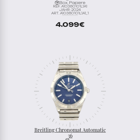
Box, Papiere
REF. A10380101L1A1
JAHR: 2024
ART. A10380101L1A1_1
4.099
€
Breitling Chronomat Automatic
36