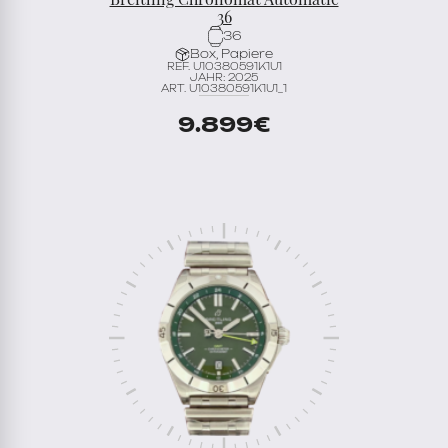
36
36
Box, Papiere
REF. U10380591K1U1
JAHR: 2025
ART. U10380591K1U1_1
9.899
€