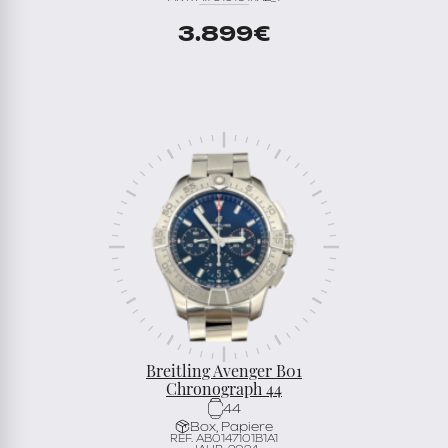
3.899
€
Breitling Avenger B01
Chronograph 44
44
Box, Papiere
REF. AB0147101B1A1