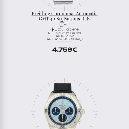
Breitling Chronomat Automatic
GMT 40 Six Nations Italy
40
Box, Papiere
REF. A323981C1C1A1
JAHR: 2025
ART. A323981C1C1A1_1
4.759
€