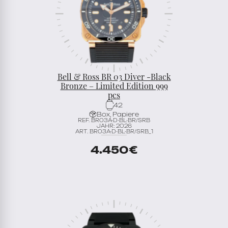
Bell & Ross BR 03 Diver -Black
Bronze – Limited Edition 999
pcs
42
Box, Papiere
REF. BR03A-D-BL-BR/SRB
JAHR: 2026
ART. BR03A-D-BL-BR/SRB_1
4.450
€