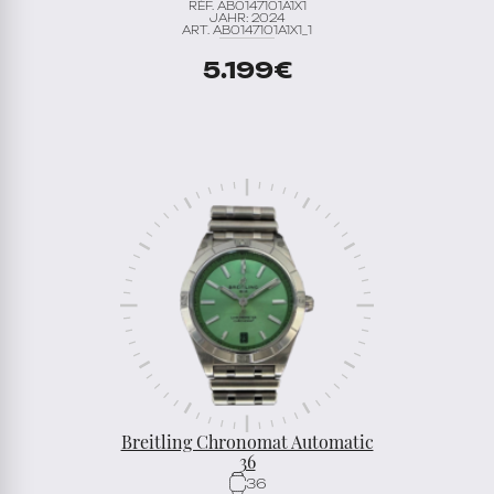
REF. AB0147101A1X1
JAHR: 2024
ART. AB0147101A1X1_1
5.199
€
Breitling Chronomat Automatic
36
36