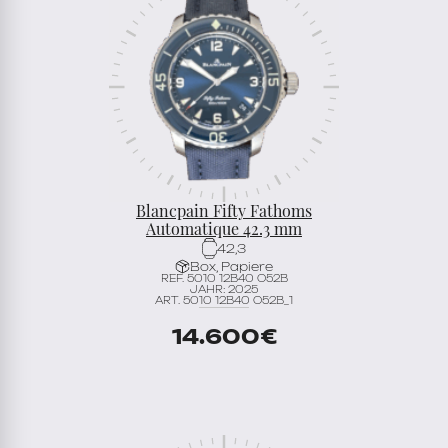
Blancpain Fifty Fathoms
Automatique 42.3 mm
42,3
Box, Papiere
REF. 5010 12B40 O52B
JAHR: 2025
ART. 5010 12B40 O52B_1
14.600
€