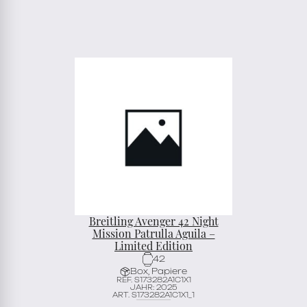
Breitling Avenger 42 Night
Mission Patrulla Aguila –
Limited Edition
42
Box, Papiere
REF. S173282A1C1X1
JAHR: 2025
ART. S173282A1C1X1_1