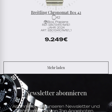
Breitling Chronomat B01 42
42
Box, Papiere
REF. EB0134101M1E1
JAHR: 2024
ART. EB0134101M1E1_1
9.249
€
Mehr laden
Newsletter abonnieren
Abonnieren Sie unseren Newsletter und
profitieren Sie von Top Angeboten.