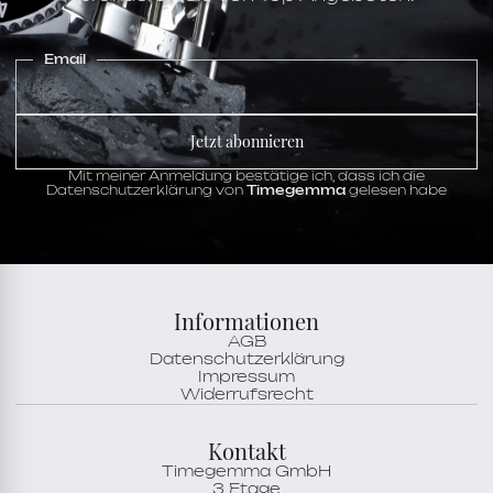
Email
Jetzt abonnieren
Mit meiner Anmeldung bestätige ich, dass ich die
Datenschutzerklärung von
Timegemma
gelesen habe
Informationen
AGB
Datenschutzerklärung
Impressum
Widerrufsrecht
Kontakt
Timegemma GmbH
3 Etage