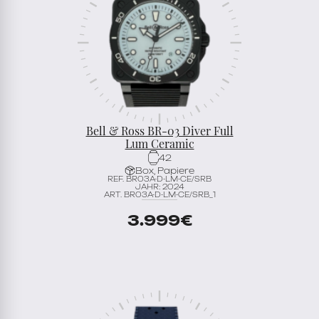
Bell & Ross BR-03 Diver Full
Lum Ceramic
42
Box, Papiere
REF. BR03A-D-LM-CE/SRB
JAHR: 2024
ART. BR03A-D-LM-CE/SRB_1
3.999
€