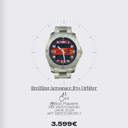
Breitling Aerospace B70 Orbiter
43
43
Box, Papiere
REF. EB70101A1O1E1
JAHR: 2024
ART. EB70101A1O1E1_1
3.599
€