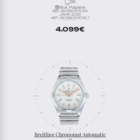
36
Box, Papiere
REF. A10380101C1A1
JAHR: 2024
ART. A10380101C1A1_1
4.099
€
Breitling Chronomat Automatic