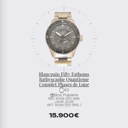
Blancpain Fifty Fathoms
Bathyscaphe Quantieme
Complet Phases de Lune
43
Box, Papiere
REF. 5054 1210 98S
JAHR: 2025
ART. 5054 1210 98S_1
15.900
€