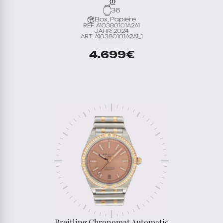
36
36
Box, Papiere
REF. A10380101A2A1
JAHR: 2024
ART. A10380101A2A1_1
4.699
€
Breitling Chronomat Automatic