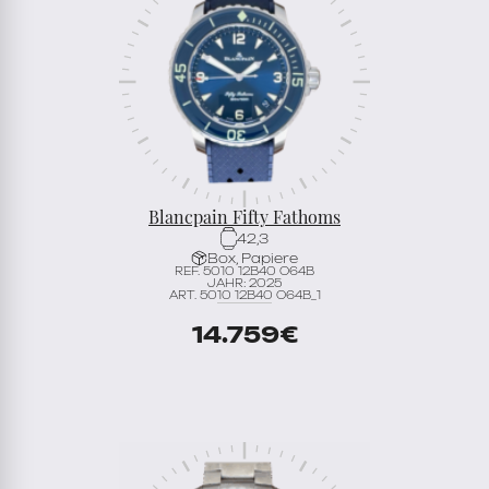
Blancpain Fifty Fathoms
42,3
Box, Papiere
REF. 5010 12B40 O64B
JAHR: 2025
ART. 5010 12B40 O64B_1
14.759
€