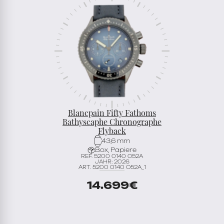
Blancpain Fifty Fathoms
Bathyscaphe Chronographe
Flyback
43,6 mm
Box, Papiere
REF. 5200 0140 O52A
JAHR: 2026
ART. 5200 0140 O52A_1
14.699
€