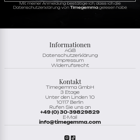
Funktionen
Mit meiner Anmeldung bestätige ich, dass ich die
Chronometer,
Datum,
Drehbare Lünette,
Datenschutzerklärung von
Timegemma
gelesen habe
GMT,
Minute,
Stunde,
Zentrale Sekunde
Zifferblatt
blau
Zeigermaterial
Stahl
Stundenskala
Indizes
Informationen
AGB
Datenschutzerklärung
Impressum
Widerrufsrecht
Kontakt
Timegemma GmbH
3 Etage
Unter den Linden 10
10117 Berlin
Rufen Sie uns an
+49 (0) 30-39829829
E-Mail
info@timegemma.com