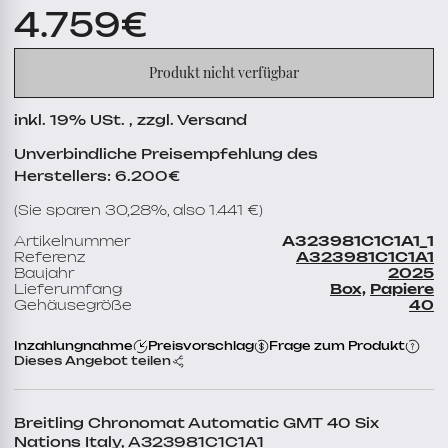
4.759
€
Produkt nicht verfügbar
inkl. 19% USt. , zzgl. Versand
Unverbindliche Preisempfehlung des
Herstellers: 6.200€
(Sie sparen 30,28%, also 1.441 €)
Artikelnummer
A323981C1C1A1_1
Referenz
A323981C1C1A1
Baujahr
2025
Lieferumfang
Box,
Papiere
Gehäusegröße
40
Inzahlungnahme
Preisvorschlag
Frage zum Produkt
Dieses Angebot teilen
Breitling Chronomat Automatic GMT 40 Six
Nations Italy, A323981C1C1A1