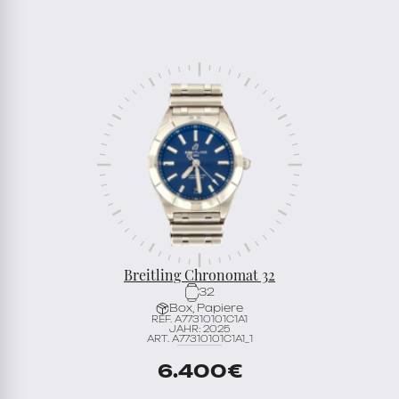
Breitling Chronomat 32
32
Box, Papiere
REF. A77310101C1A1
JAHR: 2025
ART. A77310101C1A1_1
6.400
€