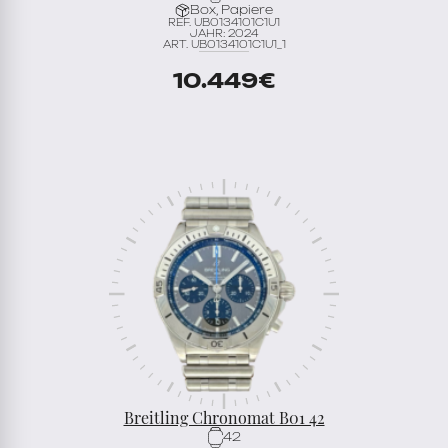
Box, Papiere
REF. UB0134101C1U1
JAHR: 2024
ART. UB0134101C1U1_1
10.449
€
Breitling Chronomat B01 42
42