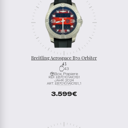
Breitling Aerospace B70 Orbiter
43
43
Box, Papiere
REF. EB70101A1O1S1
JAHR: 2024
ART. EB70101A1O1S1_1
3.599
€