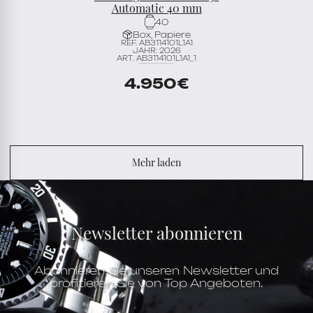
Automatic 40 mm
40
Box, Papiere
REF. AB3114101L1A1
JAHR: 2026
ART. AB3114101L1A1_1
4.950
€
Mehr laden
Newsletter abonnieren
Abonnieren Sie unseren Newsletter und
profitieren Sie von Top Angeboten.