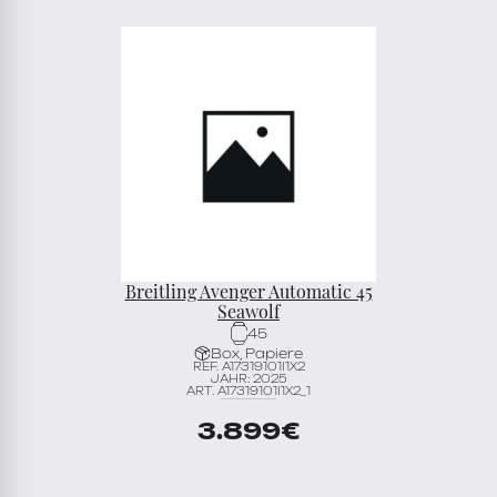
Breitling Avenger Automatic 45
Seawolf
45
Box, Papiere
REF. A17319101I1X2
JAHR: 2025
ART. A17319101I1X2_1
3.899
€