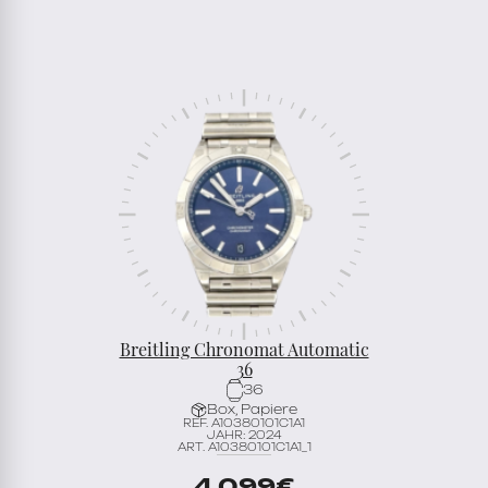
Breitling Chronomat Automatic
36
36
Box, Papiere
REF. A10380101C1A1
JAHR: 2024
ART. A10380101C1A1_1
4.099
€