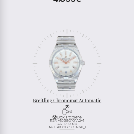
Breitling Chronomat Automatic
36
36
Box, Papiere
REF. A10380101A2A1
JAHR: 2024
ART. A10380101A2A1_1