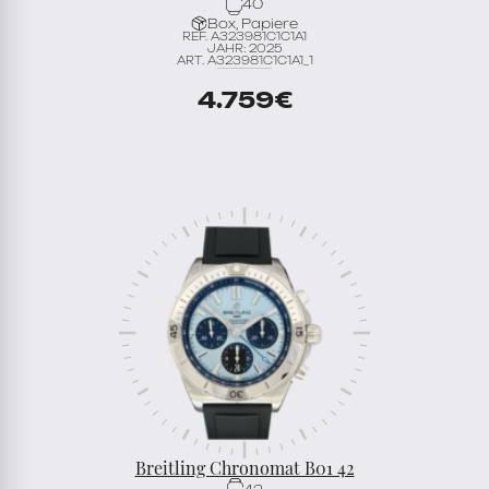
40
Box, Papiere
REF. A323981C1C1A1
JAHR: 2025
ART. A323981C1C1A1_1
4.759
€
Breitling Chronomat B01 42