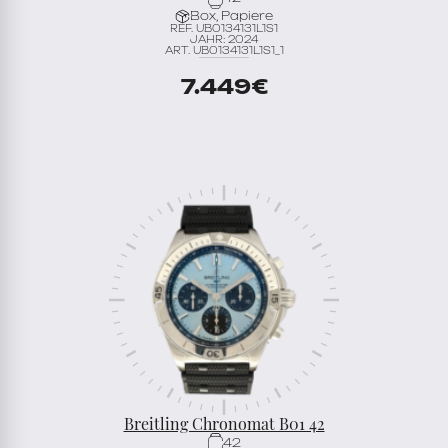
Box, Papiere
REF. UB0134131L1S1
JAHR: 2024
ART. UB0134131L1S1_1
7.449
€
Breitling Chronomat B01 42
42