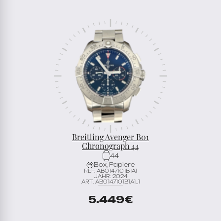
Breitling Avenger B01
Chronograph 44
44
Box, Papiere
REF. AB0147101B1A1
JAHR: 2024
ART. AB0147101B1A1_1
5.449
€