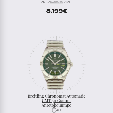
ART. A10380591A1A1_1
8.199
€
Breitling Chronomat Automatic
GMT 40 Giannis
Antetokounmpo
40