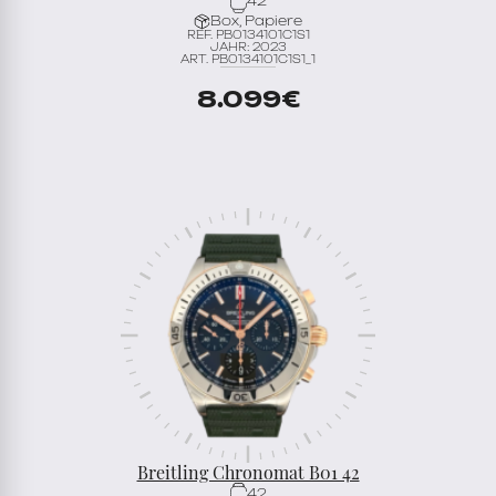
42
Box, Papiere
REF. PB0134101C1S1
JAHR: 2023
ART. PB0134101C1S1_1
8.099
€
Breitling Chronomat B01 42
42