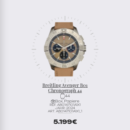
Breitling Avenger B01
Chronograph 44
44
Box, Papiere
REF. AB0147101A1X1
JAHR: 2024
ART. AB0147101A1X1_1
5.199
€