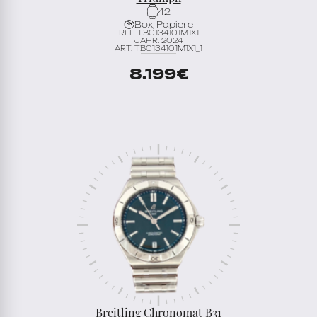
42
Box, Papiere
REF. TB0134101M1X1
JAHR: 2024
ART. TB0134101M1X1_1
8.199
€
Breitling Chronomat B31