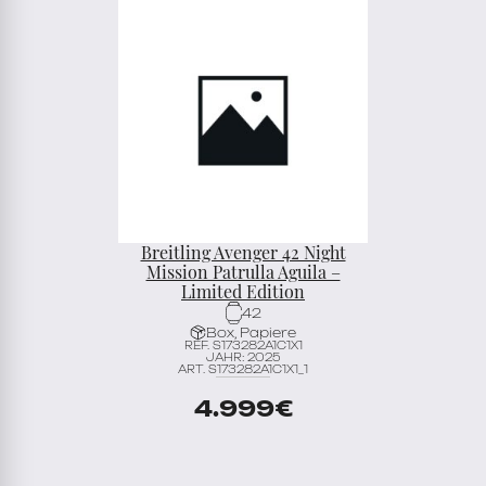
Breitling Avenger 42 Night
Mission Patrulla Aguila –
Limited Edition
42
Box, Papiere
REF. S173282A1C1X1
JAHR: 2025
ART. S173282A1C1X1_1
4.999
€