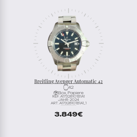
Breitling Avenger Automatic 42
42
Box, Papiere
REF. A17328101B1A1
JAHR: 2024
ART. A17328101B1A1_1
3.849
€