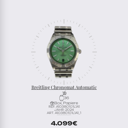
Breitling Chronomat Automatic
36
36
Box, Papiere
REF. A10380101L1A1
JAHR: 2024
ART. A10380101L1A1_1
4.099
€