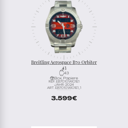
Breitling Aerospace B70 Orbiter
43
43
Box, Papiere
REF. EB70101A1O1E1
JAHR: 2024
ART. EB70101A1O1E1_1
3.599
€