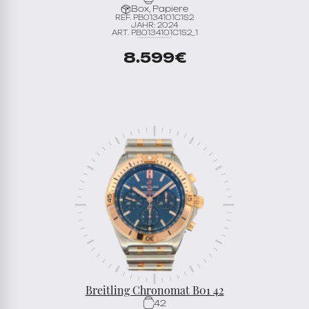
Box, Papiere
REF. PB0134101C1S2
JAHR: 2024
ART. PB0134101C1S2_1
8.599
€
Breitling Chronomat B01 42
42