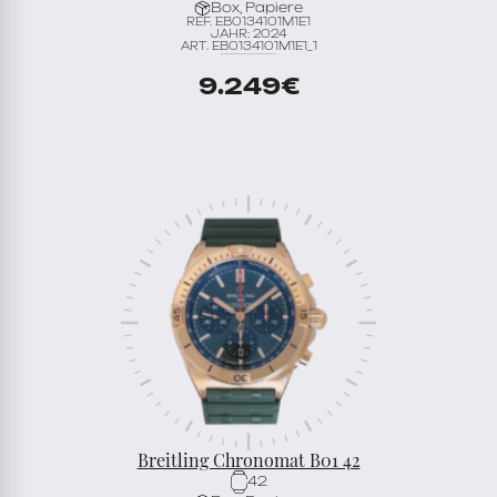
Box, Papiere
REF. EB0134101M1E1
JAHR: 2024
ART. EB0134101M1E1_1
9.249
€
Breitling Chronomat B01 42
42