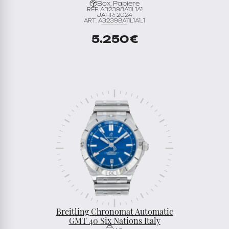
Box, Papiere
REF. A32398A11L1A1
JAHR: 2024
ART. A32398A11L1A1_1
5.250
€
Breitling Chronomat Automatic
GMT 40 Six Nations Italy