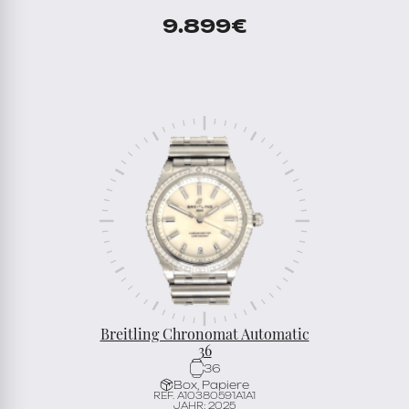
9.899
€
Breitling Chronomat Automatic
36
36
Box, Papiere
REF. A10380591A1A1
JAHR: 2025