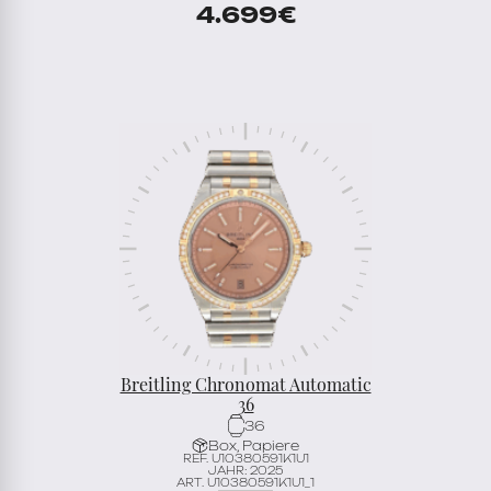
4.699
€
Breitling Chronomat Automatic
36
36
Box, Papiere
REF. U10380591K1U1
JAHR: 2025
ART. U10380591K1U1_1