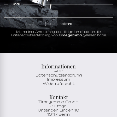
Email
Jetzt abonnieren
Mit meiner Anmeldung bestätige ich, dass ich die
Datenschutzerklärung von
Timegemma
gelesen habe
Informationen
AGB
Datenschutzerklärung
Impressum
Widerrufsrecht
Kontakt
Timegemma GmbH
3 Etage
Unter den Linden 10
10117 Berlin