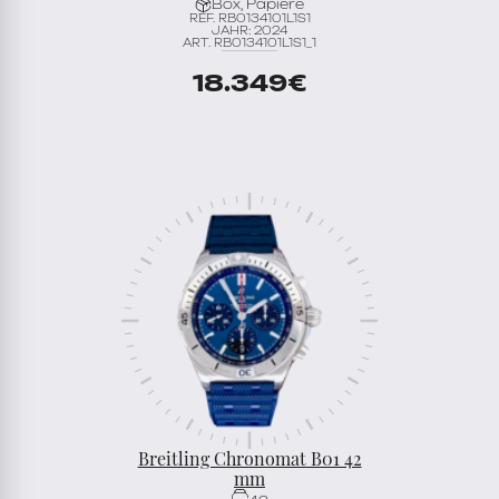
Box, Papiere
REF. RB0134101L1S1
JAHR: 2024
ART. RB0134101L1S1_1
18.349
€
Breitling Chronomat B01 42
mm