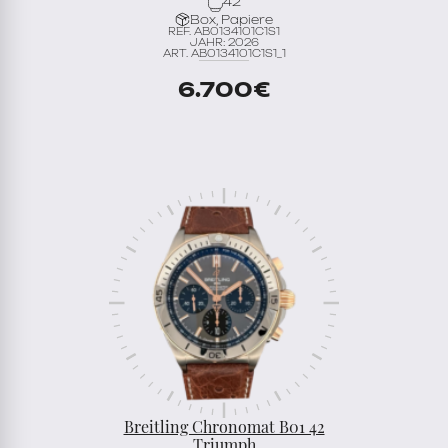
42
Box, Papiere
REF. AB0134101C1S1
JAHR: 2026
ART. AB0134101C1S1_1
6.700
€
Breitling Chronomat B01 42
Triumph