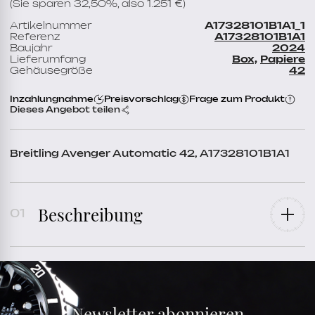
(Sie sparen 32,50%, also 1.251 €)
Artikelnummer
A17328101B1A1_1
Referenz
A17328101B1A1
Baujahr
2024
Lieferumfang
Box,
Papiere
Gehäusegröße
42
Inzahlungnahme
Preisvorschlag
Frage zum Produkt
Dieses Angebot teilen
Breitling Avenger Automatic 42, A17328101B1A1
Beschreibung
Referenz
A17328101B1A1
Baujahr
2024
Lieferumfang
Box,
Papiere
Zustand
Ungetragen / New
Geschlecht
für Mann,
Unisex
Armband
Stahl
Armbandfarbe
Metallarmband
Newsletter abonnieren