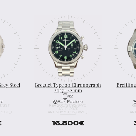
rey Steel
Breguet Type 20 Chronograph
Breitlin
2057- 42 mm
42
re
Box, Papiere
ST/SST
REF. 2057ST/92/SW0
RE
JAHR: 2025
T/SST_1
ART. 2057ST/92/SW0_1
ART
€
16.800
€