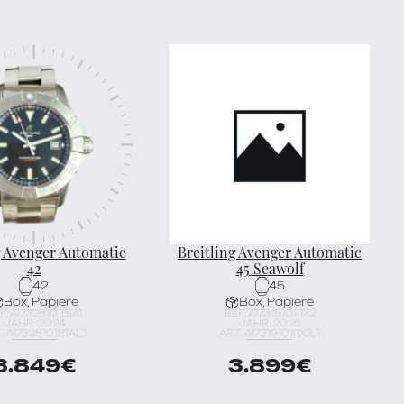
g Avenger Automatic
Breitling Avenger Automatic
42
45 Seawolf
42
45
Box, Papiere
Box, Papiere
F. A17328101B1A1
REF. A17319101I1X2
JAHR: 2024
JAHR: 2025
. A17328101B1A1_1
ART. A17319101I1X2_1
3.849
€
3.899
€