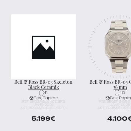
Bell & Ross BR-03 Skeleton
Bell & Ross BR-05 G
Black Ceramik
36 mm
41
40
Box, Papiere
Box, Papie
REF. BR03A-BL-SKCE/SRB
REF. BR05A-S-GR-
JAHR: 2025
JAHR: 2025
ART. BR03A-BL-SKCE/SRB_1
ART. BR05A-S-GR-S
5.199
€
4.100