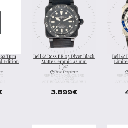
-92 Turn
Bell & Ross BR 03 Diver Black
Bell & 
d Edition
Matte Ceramic 42 mm
Limite
42
re
Box, Papiere
TC
REF. BR03A-D-BL-CE/SRB
REF. 
JAHR: 2025
C_1
ART. BR03A-D-BL-CE/SRB_1
ART. B
€
3.899
€