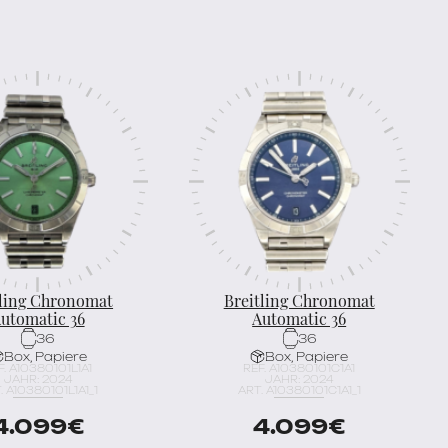
tling Chronomat
Breitling Chronomat
utomatic 36
Automatic 36
36
36
Box, Papiere
Box, Papiere
F. A10380101L1A1
REF. A10380101C1A1
JAHR: 2024
JAHR: 2024
. A10380101L1A1_1
ART. A10380101C1A1_1
4.099
€
4.099
€