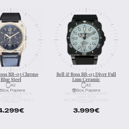
Ross BR-03 Chrono
Bell & Ross BR-03 Diver Full
Blue Steel
Lum Ceramic
42
42
Box, Papiere
Box, Papiere
BR0394-BLU-ST/SCA
REF. BR03A-D-LM-CE/SRB
JAHR: 2025
JAHR: 2024
R0394-BLU-ST/SCA_1
ART. BR03A-D-LM-CE/SRB_1
4.299
€
3.999
€