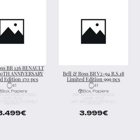
oss BR 126 RENAULT
40TH ANNIVERSARY
Bell & Ross BR V2-94 R.S.18
d Edition 170 pcs
Limited Edition 999 pcs
41
41
Box, Papiere
Box, Papiere
BRV126-RS40-ST/SRB
REF. BRV294-RS18/SCA
JAHR: 2025
JAHR: 2025
RV126-RS40-ST/SRB_1
ART. BRV294-RS18/SCA_1
3.499
€
3.999
€