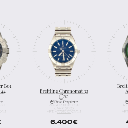
er B01
Brei
 44
Breitling Chronomat 32
A
32
re
Box, Papiere
1X1
REF. A77310101C1A1
RE
JAHR: 2025
X1_1
ART. A77310101C1A1_1
ART
€
6.400
€