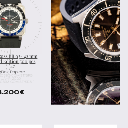
Ross BR 03- 42 mm
d Edition 500 pcs
42
Box, Papiere
BR0393-COM-ST/SRB
JAHR: 2025
R0393-COM-ST/SRB_1
4.200
€