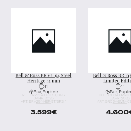
Bell & Ross BR V2-94 Steel
Bell & Ross BR-0
Heritage 41 mm
Limited Edit
41
41
Box, Papiere
Box, Papie
REF. BRV294-HER-ST/SRB
REF. BR03A-EMM-
JAHR: 2025
JAHR: 2025
ART. BRV294-HER-ST/SRB_1
ART. BR03A-EMM-CE
3.599
€
4.600