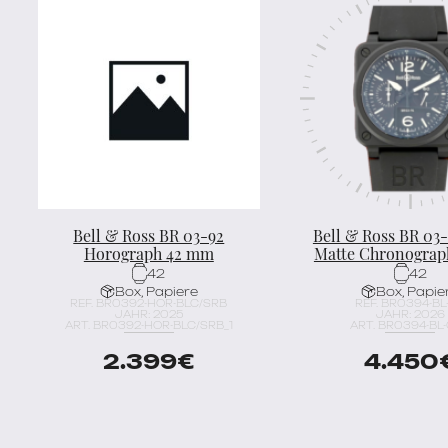
Bell & Ross BR 03-92
Bell & Ross BR 03-
Horograph 42 mm
Matte Chronogra
42
42
Box, Papiere
Box, Papie
REF. BR0392-HOR-BLC/SRB
REF. BR0394-BL
JAHR: 2025
JAHR: 2026
ART. BR0392-HOR-BLC/SRB_1
ART. BR0394-BL-
2.399
€
4.450