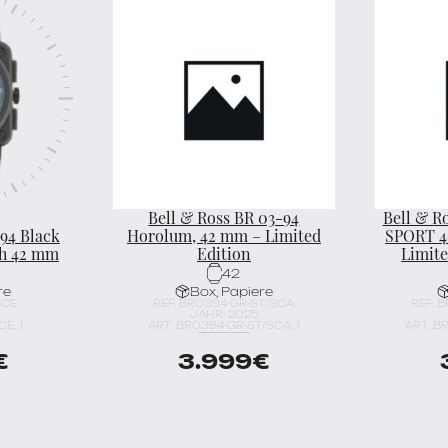
Bell & Ross BR 03-94
Bell & R
94 Black
Horolum, 42 mm – Limited
SPORT 
ph 42 mm
Edition
Limite
42
re
Box, Papiere
-CE
REF. BR0394-GR-ST/SCA
REF. 
JAHR: 2025
CE_1
ART. BR0394-GR-ST/SCA_1
ART. B
€
3.999
€