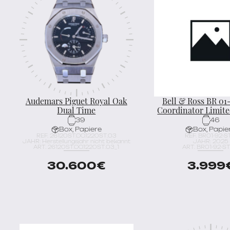
Audemars Piguet Royal Oak
Bell & Ross BR 01
Dual Time
Coordinator Limite
39
46
Box, Papiere
Box, Papie
REF. 26120ST.OO.1220ST.03
REF. BR01-92-S
JAHR: Herstellungsjahr nicht bekannt
JAHR: 2025
ART. 26120ST.OO.1220ST.03_1
ART. BR01-92-ST
30.600
€
3.999