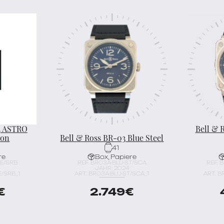
3 ASTRO
Bell & 
ion
Bell & Ross BR-03 Blue Steel
41
re
Box, Papiere
CE/SRB
REF. BR03A-BLU-ST/SCA
REF. 
JAHR: 2024
/SRB_1
ART. BR03A-BLU-ST/SCA_1
ART. B
€
2.749
€