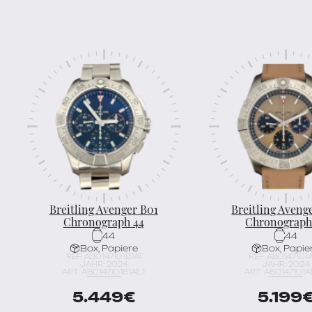
Breitling Avenger B01
Breitling Aveng
Chronograph 44
Chronograph
44
44
Box, Papiere
Box, Papie
REF. AB0147101B1A1
REF. AB0147101A
JAHR: 2024
JAHR: 2024
ART. AB0147101B1A1_1
ART. AB0147101A1
5.449
€
5.199