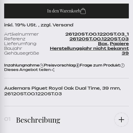
In den Warenkorb
inkl. 19% USt. , zzgl. Versand
Artikelnummer
26120ST.OO.1220ST.03_1
Referenz
26120ST.OO.1220ST.03
Lieferumfang
Box,
Papiere
Baujahr
Herstellungsjahr nicht bekannt
Gehäusegröße
39
Inzahlungnahme
Preisvorschlag
Frage zum Produkt
Dieses Angebot teilen
Audemars Piguet Royal Oak Dual Time, 39 mm,
26120ST.OO.1220ST.03
Beschreibung
Referenz
26120ST.OO.1220ST.03