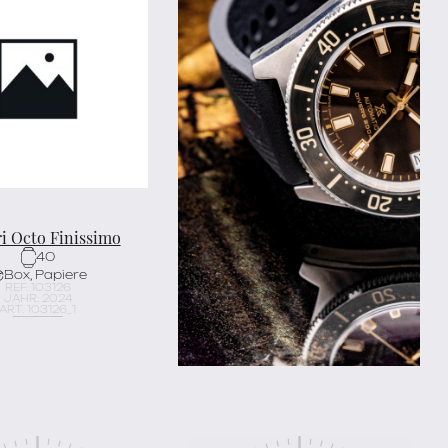
i Octo Finissimo
40
Box, Papiere
REF. 103126
JAHR: 2024
ART. 103126_1