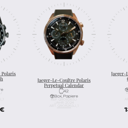
 Polaris
Jaeger-
ph
Jaeger-Le-Coultre Polaris
Perpetual Calendar
re
42
3J
R
Box, Papiere
_1
A
REF. Q908263J
JAHR: 2024
ART. Q908263J_1
€