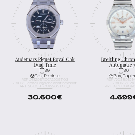
Audemars Piguet Royal Oak
Breitling Chro
Dual Time
Automatic 
39
36
Box, Papiere
Box, Papie
REF. 26120ST.OO.1220ST.03
REF. A10380101
JAHR: Herstellungsjahr nicht bekannt
JAHR: 2024
ART. 26120ST.OO.1220ST.03_1
ART. A10380101A2
30.600
€
4.699