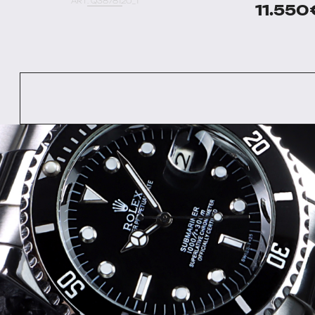
ART. Q3878120_1
11.550