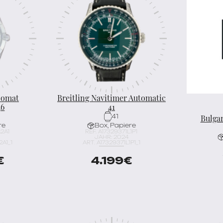
nomat
Breitling Navitimer Automatic
36
41
Bulgar
41
re
Box, Papiere
A2A1
REF. A17329371L1P1
JAHR: 2024
A1_1
ART. A17329371L1P1_1
€
4.199
€