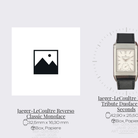
Jaeger-LeCoultre
Tribute Duoface
Seconds
Jaeger-LeCoultre Reverso
Classic Monoface
42,90 x 25,5
Box, Papie
32,5mm x 16,30 mm
REF. Q390841
Box, Papiere
JAHR: 2026
ART. Q3908410
REF. Q3878120
JAHR: 2025