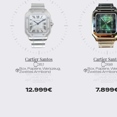
Cartier Santos
Cartier Sant
35,1
39,8
Box, Papiere, Werkzeug,
Box, Papiere, We
Zweites Armband
Zweites Armban
REF. W4SA0005
REF. WSSA00
JAHR: 2024
JAHR: 2024
ART. W4SA0005_1
ART. WSSA006
12.999
€
7.899