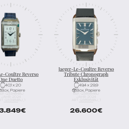
Jaeger-Le-Coultre Reverso
Le-Coultre Reverso
Tribute Chronograph
One Duetto
Exklusivität
40,1 x 20
49,4 x 29,9
Box, Papiere
Box, Papiere
EF. Q334848J
REF. Q389848J
JAHR: 2024
JAHR: 2024
RT. Q334848J_1
ART. Q389848J_1
13.849
€
26.600
€