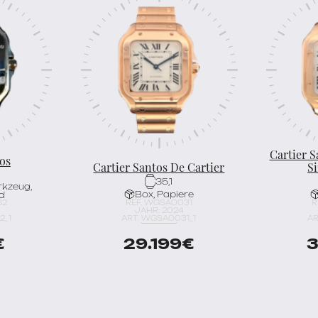
Cartier S
os
Cartier Santos De Cartier
S
35,1
rkzeug,
Box, Papiere
d
62
REF. WGSA0031
R
JAHR: 2024
2_1
ART. WGSA0031_1
AR
€
29.199
€
3