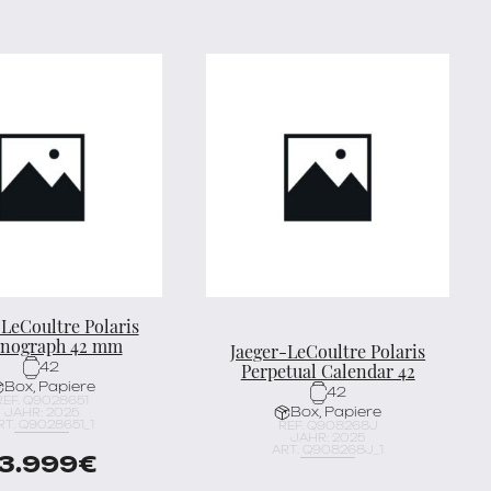
-LeCoultre Polaris
nograph 42 mm
Jaeger-LeCoultre Polaris
Perpetual Calendar 42
42
Box, Papiere
42
REF. Q9028651
Box, Papiere
JAHR: 2025
RT. Q9028651_1
REF. Q908268J
JAHR: 2025
ART. Q908268J_1
13.999
€