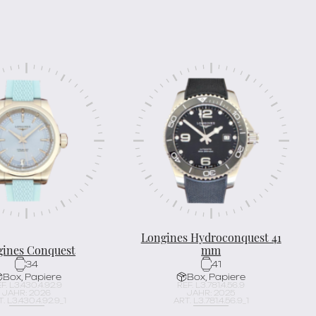
Longines Hydroconquest 41
gines Conquest
mm
34
41
Box, Papiere
Box, Papiere
F. L3.430.4.92.9
REF. L3.781.4.56.9
JAHR: 2026
JAHR: 2025
. L3.430.4.92.9_1
ART. L3.781.4.56.9_1