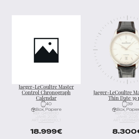
Jaeger-LeCoultre Master
Control Chronograph
Jaeger-LeCoultre Ma
Calendar
Thin Date 39
40
39
Box, Papiere
Box, Papie
REF. Q4138130
REF. Q123842
JAHR: 2025
JAHR: 2025
ART. Q4138130_1
ART. Q1238421
18.999
€
8.300