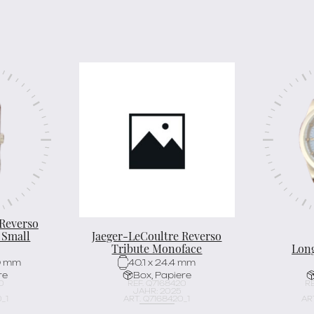
 Reverso
 Small
Jaeger-LeCoultre Reverso
Tribute Monoface
Lon
0 mm
40.1 x 24.4 mm
re
Box, Papiere
0
REF. Q7168420
RE
JAHR: 2025
_1
ART. Q7168420_1
ART