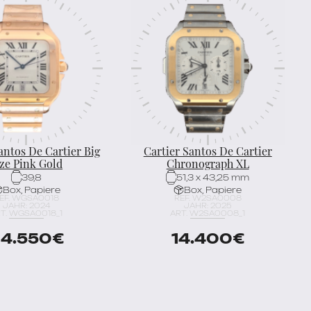
antos De Cartier Big
Cartier Santos De Cartier
ize Pink Gold
Chronograph XL
39,8
51,3 x 43,25 mm
Box, Papiere
Box, Papiere
EF. WGSA0018
REF. W2SA0008
JAHR: 2024
JAHR: 2025
T. WGSA0018_1
ART. W2SA0008_1
4.550
€
14.400
€