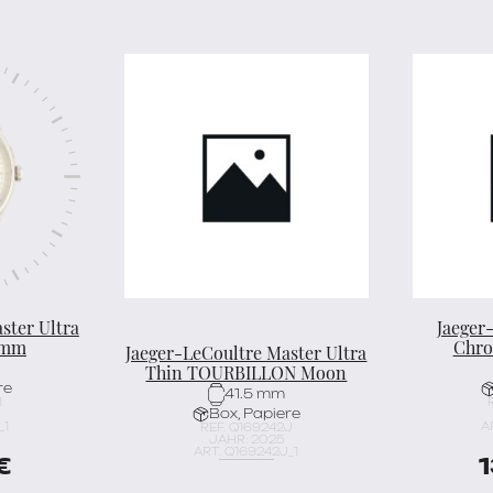
ster Ultra
Jaeger
 mm
Chro
Jaeger-LeCoultre Master Ultra
Thin TOURBILLON Moon
re
41.5 mm
1
Box, Papiere
_1
A
REF. Q169242J
JAHR: 2025
ART. Q169242J_1
€