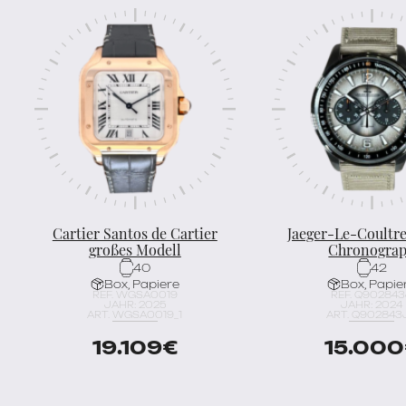
Cartier Santos de Cartier
Jaeger-Le-Coultre
großes Modell
Chronogra
40
42
Box, Papiere
Box, Papie
REF. WGSA0019
REF. Q90284
JAHR: 2025
JAHR: 2024
ART. WGSA0019_1
ART. Q902843J
19.109
€
15.000