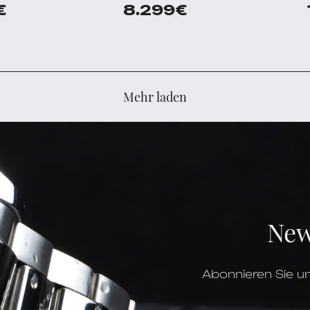
€
8.299
€
Mehr laden
New
Abonnieren Sie un