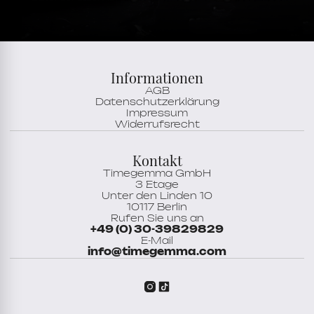
LumiNova,
Zentrale Sekunde
Zifferblatt
blau
Stundenskala
Indizes
Informationen
AGB
Datenschutzerklärung
Impressum
Widerrufsrecht
Kontakt
Timegemma GmbH
3 Etage
Unter den Linden 10
10117 Berlin
Rufen Sie uns an
+49 (0) 30-39829829
E-Mail
info@timegemma.com