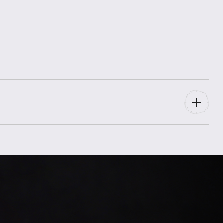
Q169242J
2025
Box,
Papiere
Ungetragen / New
für Mann,
Unisex
Krokodilleder
Schwarz
Doppelfaltschließe
Rotgold
22,0 mm
Rotgold
41.5 mm