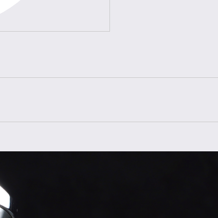
Referenz
Baujahr
Lieferumfang
Zustand
Geschlecht
Armband
Armbandfarbe
Schließe
Material Schließe
Bandanstoß
Gehäuse
Gehäusegröße