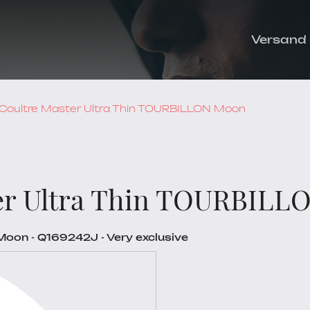
Versand
Coultre Master Ultra Thin TOURBILLON Moon
ter Ultra Thin TOURBIL
oon - Q169242J - Very exclusive