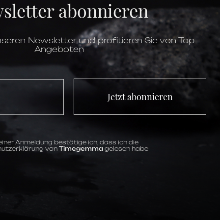
sletter abonnieren
transparent
12,1 mm
Rotgold
bis 5 ATM
Saphirglas
seren Newsletter und profitieren Sie von Top
Automatik
Angeboten
45 Stunden
983
Datum,
Minute,
Mondphase,
Stunde,
Zentrale Sekunde
weiß
Jetzt abonnieren
Indizes
iner Anmeldung bestätige ich, dass ich die
utzerklärung von
Timegemma
gelesen habe