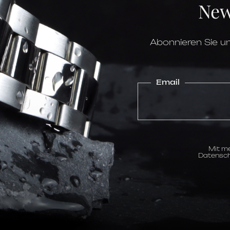
New
Boden
Höhe
Lünette
Wasserdichtigkeit
Glas
Abonnieren Sie un
Uhrwerk
Gangreserve
Kaliber
Funktionen
Email
Zifferblatt
Stundenskala
Mit me
Datensch