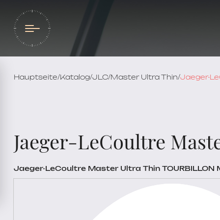
Hauptseite
/
Katalog
/
JLC
/
Master Ultra Thin
/
Jaeger-Le
Jaeger-LeCoultre Mas
Jaeger-LeCoultre Master Ultra Thin TOURBILLON M