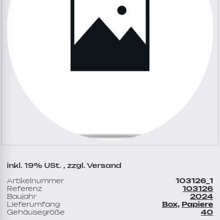
inkl. 19% USt. , zzgl. Versand
Artikelnummer
103126_1
Referenz
103126
Baujahr
2024
Lieferumfang
Box,
Papiere
Gehäusegröße
40