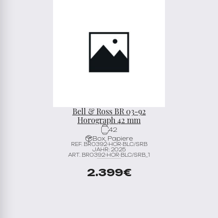
Bell & Ross BR 03-92
Horograph 42 mm
42
Box, Papiere
REF. BR0392-HOR-BLC/SRB
JAHR: 2025
ART. BR0392-HOR-BLC/SRB_1
2.399
€