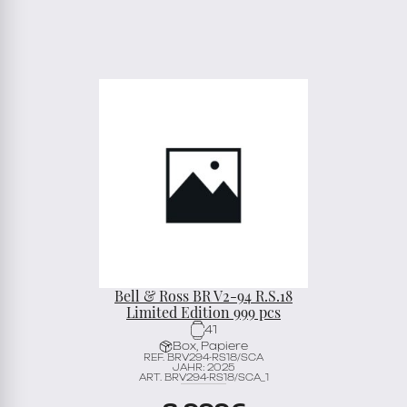
Bell & Ross BR V2-94 R.S.18
Limited Edition 999 pcs
41
Box, Papiere
REF. BRV294-RS18/SCA
JAHR: 2025
ART. BRV294-RS18/SCA_1