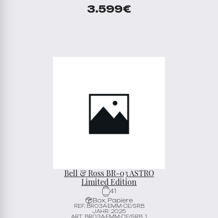
3.599
€
Bell & Ross BR-03 ASTRO
Limited Edition
41
Box, Papiere
REF. BR03A-EMM-CE/SRB
JAHR: 2025
ART. BR03A-EMM-CE/SRB_1