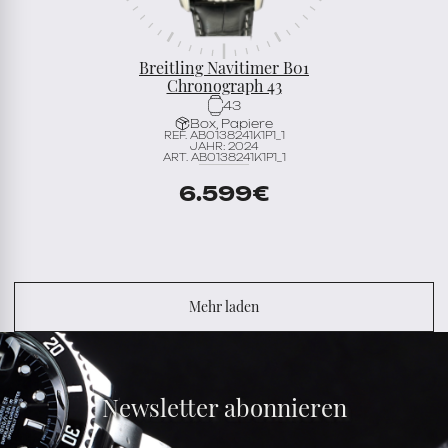
Breitling Navitimer B01
Chronograph 43
43
Box, Papiere
REF. AB0138241K1P1_1
JAHR: 2024
ART. AB0138241K1P1_1
6.599
€
Mehr laden
Newsletter abonnieren