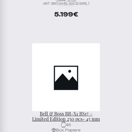
JAHR: 2025
ART. BR03A-BL-SKCE/SRB_1
5.199
€
Bell & Ross BR-X1 RS17 –
Limited Edition 250 pcs- 45 mm
45
Box, Papiere