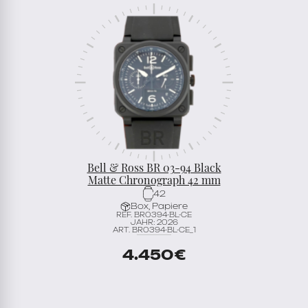
Bell & Ross BR 03-94 Black
Matte Chronograph 42 mm
42
Box, Papiere
REF. BR0394-BL-CE
JAHR: 2026
ART. BR0394-BL-CE_1
4.450
€