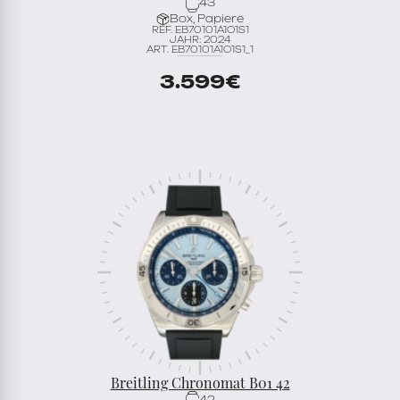
43
Box, Papiere
REF. EB70101A1O1S1
JAHR: 2024
ART. EB70101A1O1S1_1
3.599
€
Breitling Chronomat B01 42