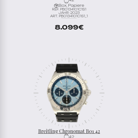
42
Box, Papiere
REF. PB0134101C1S1
JAHR: 2023
ART. PB0134101C1S1_1
8.099
€
Breitling Chronomat B01 42
42