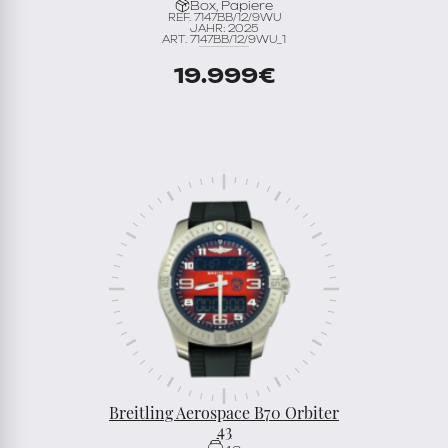
Box, Papiere
REF. 7147BB/12/9WU
JAHR: 2025
ART. 7147BB/12/9WU_1
19.999
€
Breitling Aerospace B70 Orbiter
43