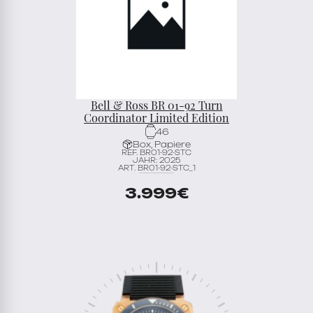
Bell & Ross BR 01-92 Turn
Coordinator Limited Edition
46
Box, Papiere
REF. BR01-92-STC
JAHR: 2025
ART. BR01-92-STC_1
3.999
€