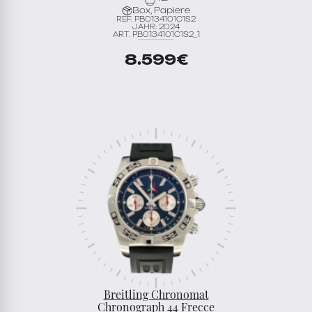
Box, Papiere
REF. PB0134101C1S2
JAHR: 2024
ART. PB0134101C1S2_1
8.599
€
Breitling Chronomat
Chronograph 44 Frecce