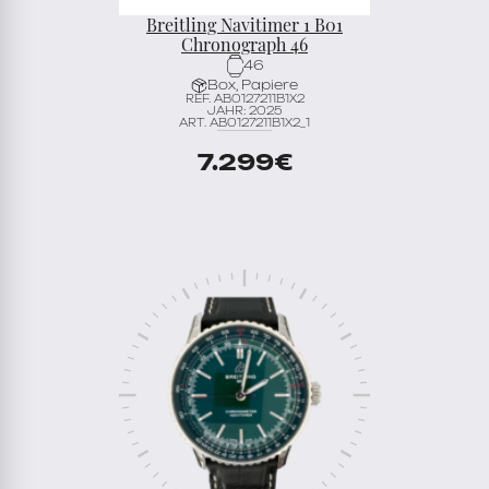
Breitling Navitimer 1 B01
Chronograph 46
46
Box, Papiere
REF. AB0127211B1X2
JAHR: 2025
ART. AB0127211B1X2_1
7.299
€