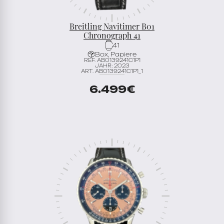
Breitling Navitimer B01
Chronograph 41
41
Box, Papiere
REF. AB0139241C1P1
JAHR: 2023
ART. AB0139241C1P1_1
6.499
€