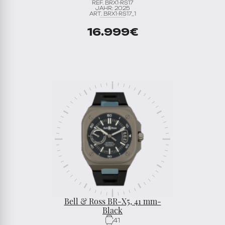
REF. BRX1-RS17
JAHR: 2025
ART. BRX1-RS17_1
16.999
€
Bell & Ross BR-X5, 41 mm-
Black
41