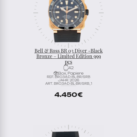
Bell & Ross BR 03 Diver -Black
Bronze – Limited Edition 999
pcs
42
Box, Papiere
REF. BR03A-D-BL-BR/SRB
JAHR: 2026
ART. BR03A-D-BL-BR/SRB_1
4.450
€