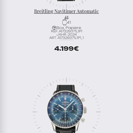
Breitling Navitimer Automatic
41
41
Box, Papiere
REF. A17329371L1P1
JAHR: 2024
ART. A17329371L1P1_1
4.199
€