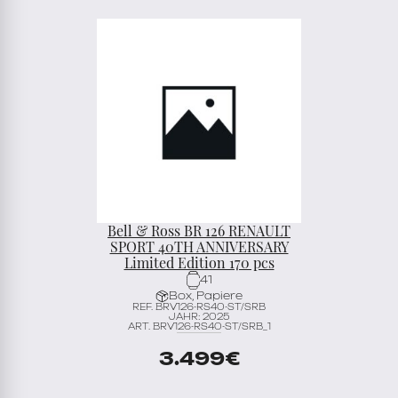
Bell & Ross BR 126 RENAULT
SPORT 40TH ANNIVERSARY
Limited Edition 170 pcs
41
Box, Papiere
REF. BRV126-RS40-ST/SRB
JAHR: 2025
ART. BRV126-RS40-ST/SRB_1
3.499
€