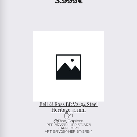
3.999
€
Bell & Ross BR V2-94 Steel
Heritage 41 mm
41
Box, Papiere
REF. BRV294-HER-ST/SRB
JAHR: 2025
ART. BRV294-HER-ST/SRB_1