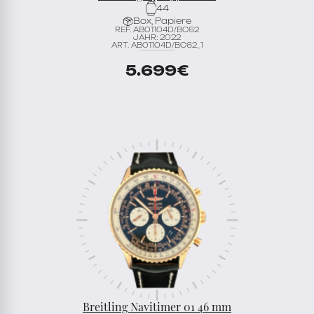
44
Box, Papiere
REF. AB01104D/BC62
JAHR: 2022
ART. AB01104D/BC62_1
5.699
€
Breitling Navitimer 01 46 mm