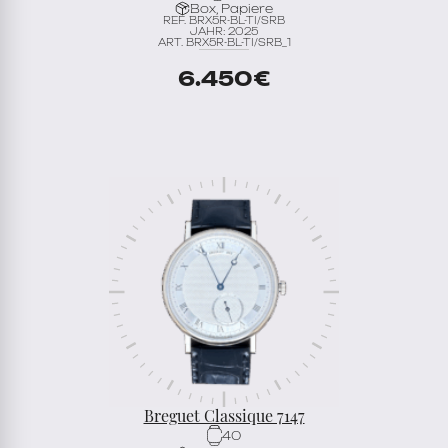
Box, Papiere
REF. BRX5R-BL-TI/SRB
JAHR: 2025
ART. BRX5R-BL-TI/SRB_1
6.450
€
Breguet Classique 7147
40