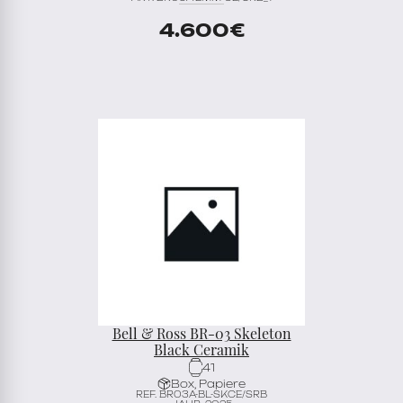
4.600
€
Bell & Ross BR-03 Skeleton
Black Ceramik
41
Box, Papiere
REF. BR03A-BL-SKCE/SRB