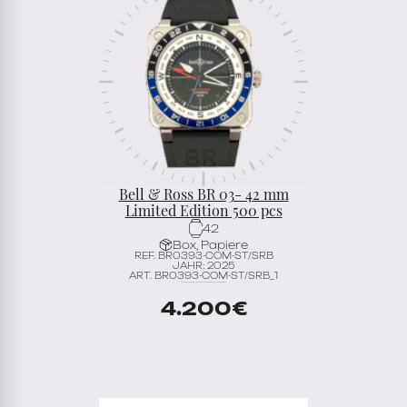
Bell & Ross BR 03- 42 mm
Limited Edition 500 pcs
42
Box, Papiere
REF. BR0393-COM-ST/SRB
JAHR: 2025
ART. BR0393-COM-ST/SRB_1
4.200
€