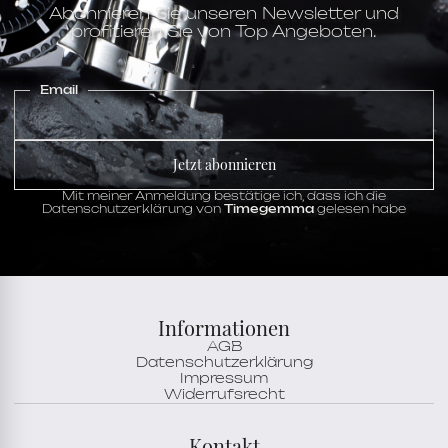
Abonnieren Sie unseren Newsletter und
profitieren Sie von Top Angeboten.
Email
Jetzt abonnieren
Mit meiner Anmeldung bestätige ich, dass ich die
Datenschutzerklärung von
Timegemma
gelesen habe
Informationen
AGB
Datenschutzerklärung
Impressum
Widerrufsrecht
Kontakt