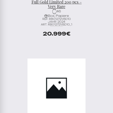
Full Gold Limited 200 pcs –
Very Rare
46
Box, Papiere
REF. RB012721/BD10
JAHR: 2024
ART. RB012721/BD10_1
20.999
€