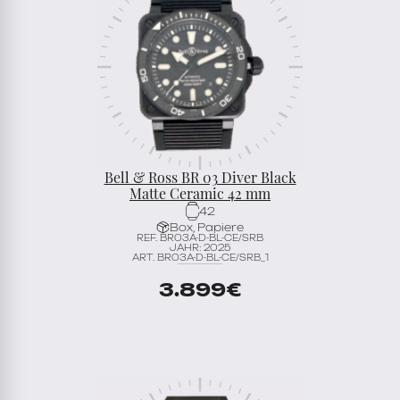
Bell & Ross BR 03 Diver Black
Matte Ceramic 42 mm
42
Box, Papiere
REF. BR03A-D-BL-CE/SRB
JAHR: 2025
ART. BR03A-D-BL-CE/SRB_1
3.899
€