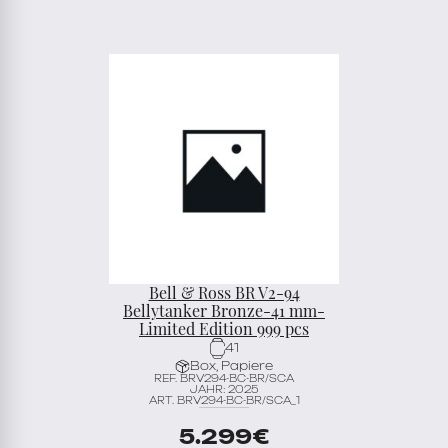
Bell & Ross BR V2-94
Bellytanker Bronze-41 mm-
Limited Edition 999 pcs
41
Box, Papiere
REF. BRV294-BC-BR/SCA
JAHR: 2025
ART. BRV294-BC-BR/SCA_1
5.299
€