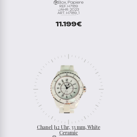
Box, Papiere
REF. H7189
JAHR: 2023
ART. H7189_1
11.199
€
Chanel J12 Uhr, 33 mm, White
Ceramic