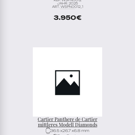
REF. WSPN0012
JAHR: 2025
ART. WSPN0012_1
3.950
€
Cartier Panthere de Cartier
mittleres Modell Diamonds
36.5 x26.7 x6.8 mm