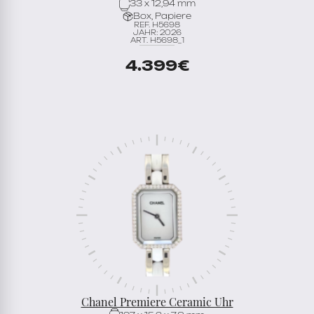
33 x 12,94 mm
Box, Papiere
REF. H5698
JAHR: 2026
ART. H5698_1
4.399
€
Chanel Premiere Ceramic Uhr