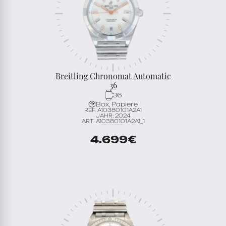
Breitling Chronomat Automatic
36
36
Box, Papiere
REF. A10380101A2A1
JAHR: 2024
ART. A10380101A2A1_1
4.699
€