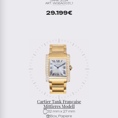
JAHR: 2024
ART. WGSA0031_1
29.199
€
Cartier Tank Française
Mittleres Modell
32 mm x 27 mm
Box, Papiere