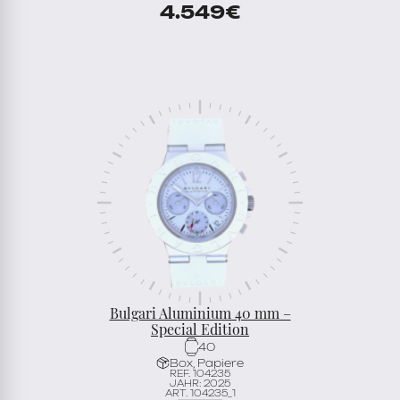
4.549
€
Bulgari Aluminium 40 mm –
Special Edition
40
Box, Papiere
REF. 104235
JAHR: 2025
ART. 104235_1