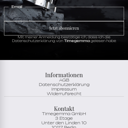
Email
Jetzt abonnieren
Mit meiner Anmeldung bestätige ich, dass ich die
Datenschutzerklärung von
Timegemma
gelesen habe
Informationen
AGB
Datenschutzerklärung
Impressum
Widerrufsrecht
Kontakt
Timegemma GmbH
3 Etage
Unter den Linden 10
10117 Berlin