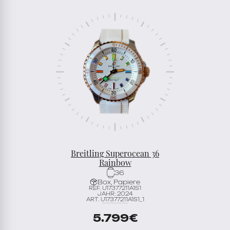
Breitling Superocean 36
Rainbow
36
Box, Papiere
REF. U17377211A1S1
JAHR: 2024
ART. U17377211A1S1_1
5.799
€