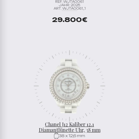
REF. WJTA0061
JAHR: 2025
ART. WJTA0061_1
29.800
€
Chanel J12 Kaliber 12.1
Diamantlünette Uhr, 38 mm
38 x 12,6 mm