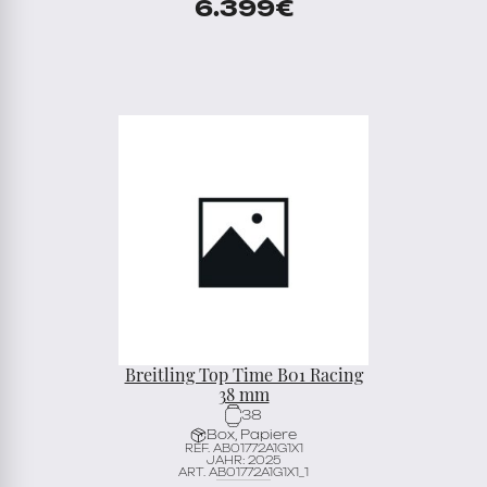
6.399
€
Breitling Top Time B01 Racing
38 mm
38
Box, Papiere
REF. AB01772A1G1X1
JAHR: 2025
ART. AB01772A1G1X1_1