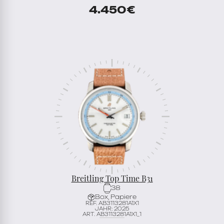
4.450
€
Breitling Top Time B31
38
Box, Papiere
REF. AB3113281A1X1
JAHR: 2025
ART. AB3113281A1X1_1