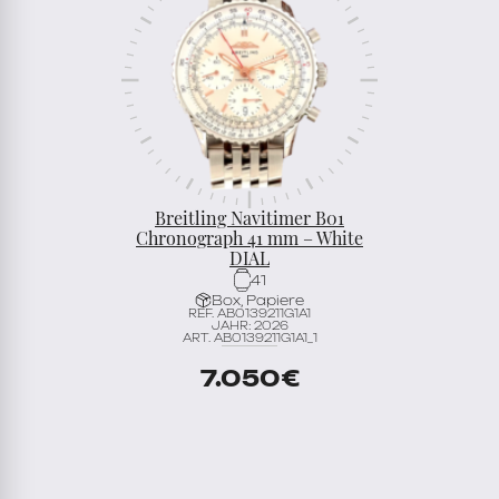
Breitling Navitimer B01
Chronograph 41 mm – White
DIAL
41
Box, Papiere
REF. AB0139211G1A1
JAHR: 2026
ART. AB0139211G1A1_1
7.050
€