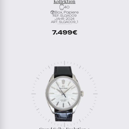
Kollektion
40
Box, Papiere
REF. SLGA009
JAHR: 2024
ART. SLGA009_1
7.499
€