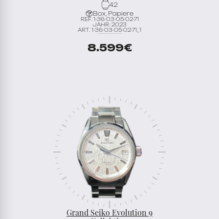
42
Box, Papiere
REF. 1-36-03-05-02-71
JAHR: 2023
ART. 1-36-03-05-02-71_1
8.599
€
Grand Seiko Evolution 9