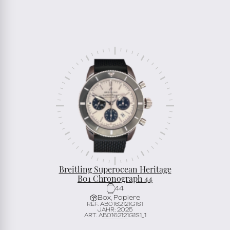
Breitling Superocean Heritage
B01 Chronograph 44
44
Box, Papiere
REF. AB0162121G1S1
JAHR: 2025
ART. AB0162121G1S1_1