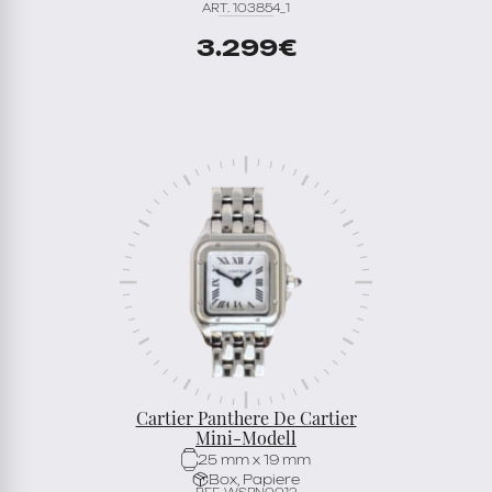
ART. 103854_1
3.299
€
Cartier Panthere De Cartier
Mini-Modell
25 mm x 19 mm
Box, Papiere