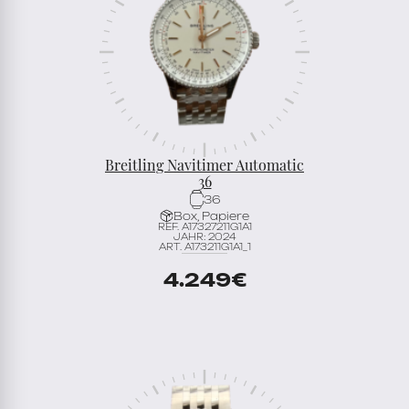
Breitling Navitimer Automatic
36
36
Box, Papiere
REF. A17327211G1A1
JAHR: 2024
ART. A173211G1A1_1
4.249
€