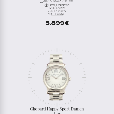
19,7 x 15,2 x 7,8 mm
Box, Papiere
REF. H2132
JAHR: 2025
ART. H2132_1
5.899
€
Chopard Happy Sport Damen
Uhr