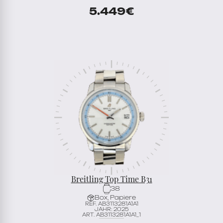
5.449
€
Breitling Top Time B31
38
Box, Papiere
REF. AB3113281A1A1
JAHR: 2025
ART. AB3113281A1A1_1