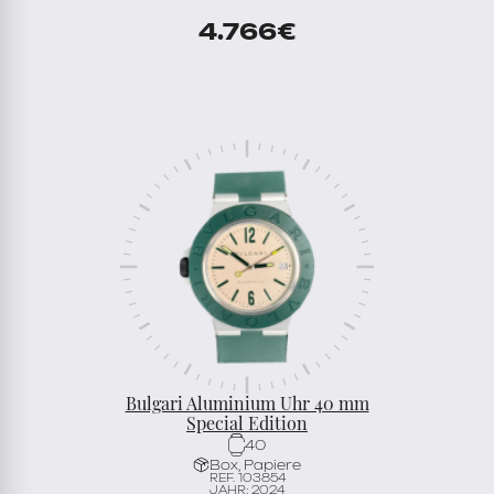
4.766
€
Bulgari Aluminium Uhr 40 mm
Special Edition
40
Box, Papiere
REF. 103854
JAHR: 2024