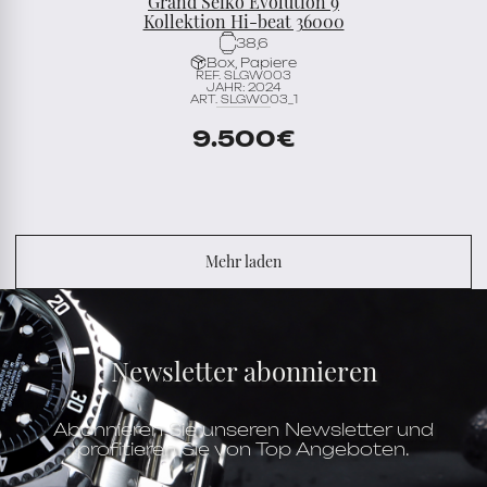
Grand Seiko Evolution 9
Kollektion Hi-beat 36000
38,6
Box, Papiere
REF. SLGW003
JAHR: 2024
ART. SLGW003_1
9.500
€
Mehr laden
Newsletter abonnieren
Abonnieren Sie unseren Newsletter und
profitieren Sie von Top Angeboten.