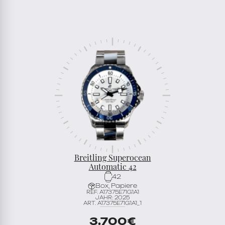
Breitling Superocean
Automatic 42
42
Box, Papiere
REF. A17375E71G1A1
JAHR: 2025
ART. A17375E71G1A1_1
3.700
€