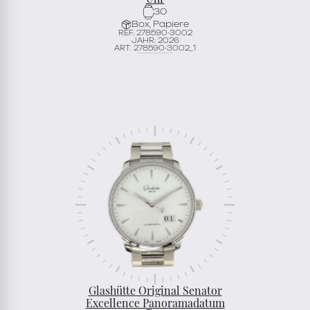
30
Box, Papiere
REF. 278590-3002
JAHR: 2026
ART. 278590-3002_1
Glashütte Original Senator
Excellence Panoramadatum