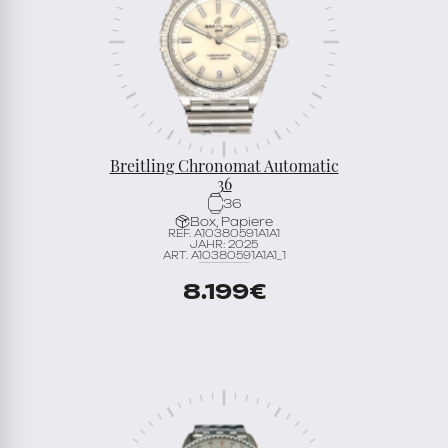
Breitling Chronomat Automatic
36
36
Box, Papiere
REF. A10380591A1A1
JAHR: 2025
ART. A10380591A1A1_1
8.199
€