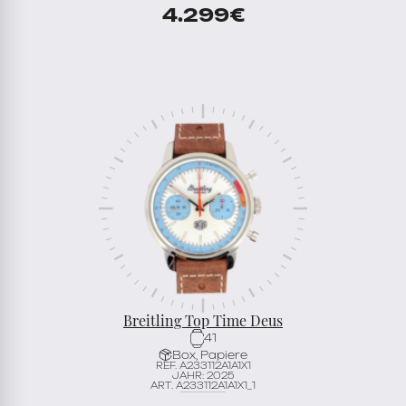
4.299
€
Breitling Top Time Deus
41
Box, Papiere
REF. A233112A1A1X1
JAHR: 2025
ART. A233112A1A1X1_1