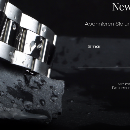
New
Boden
Höhe
Lünette
Krone
Glas
Abonnieren Sie un
Wasserdichtigkeit
Uhrwerk
Kaliber
Funktionen
Email
Gangreserve
Zifferblatt
Stundenskala
Mit me
Datensch