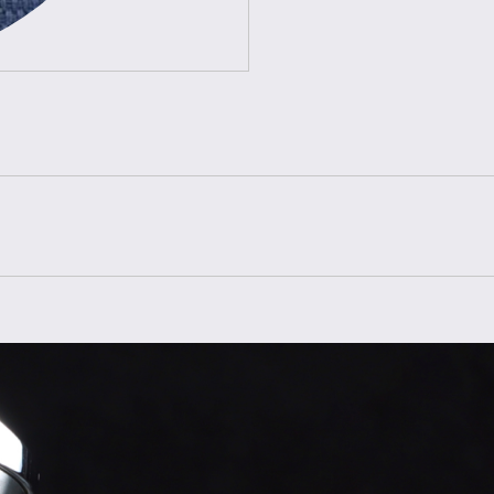
Referenz
Baujahr
Lieferumfang
Zustand
Geschlecht
Armband
Armbandfarbe
Schließe
Material Schließe
Bandanstoß
Gehäuse
Gehäusegröße