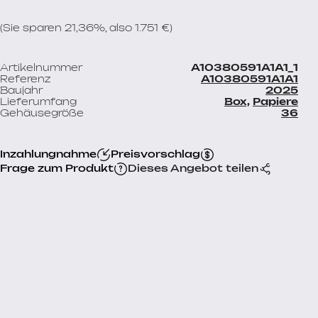
(Sie sparen 21,36%, also 1.751 €)
Artikelnummer
A10380591A1A1_1
Referenz
A10380591A1A1
Baujahr
2025
Lieferumfang
Box,
Papiere
Gehäusegröße
36
Inzahlungnahme
Preisvorschlag
Frage zum Produkt
Dieses Angebot teilen