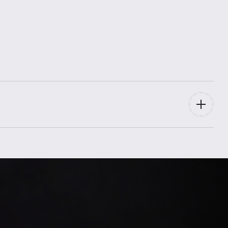
A10380591A1A1
2025
Box,
Papiere
ungetragen
für Frau
Stahl
Metallarmband
Faltschließe
Stahl
18,0 mm
Stahl
36