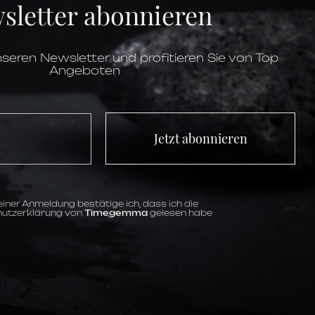
sletter abonnieren
verschraubt
10.01 mm
Diamanten
unverschraubt
Saphirglas
seren Newsletter und profitieren Sie von Top
bis 10 ATM
Angeboten
Automatik
Breitling 10
Datum,
Diamanten,
Minute,
Stunde,
Zentrale Sekunde
42 Stunden
Jetzt abonnieren
perlmutt,
weiß
Indizes
iner Anmeldung bestätige ich, dass ich die
utzerklärung von
Timegemma
gelesen habe