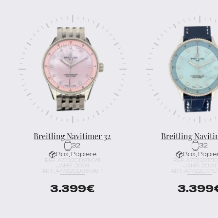
Breitling Navitimer 32
Breitling Naviti
32
32
Box, Papiere
Box, Papie
REF. A77320D91K1A1
REF. A77320171C
JAHR: 2024
JAHR: 2024
ART. A77320D91K1A1_1
ART. A77320171C1
3.399
€
3.399