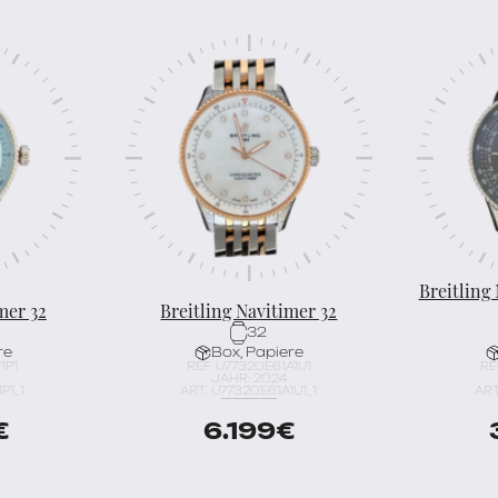
Breitling
mer 32
Breitling Navitimer 32
32
re
Box, Papiere
1P1
REF. U77320E61A1U1
RE
JAHR: 2024
P1_1
ART. U77320E61A1U1_1
ART
€
6.199
€