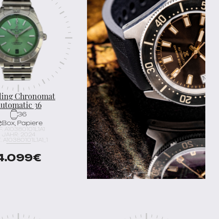
tling Chronomat
utomatic 36
36
Box, Papiere
F. A10380101L1A1
JAHR: 2024
. A10380101L1A1_1
4.099
€