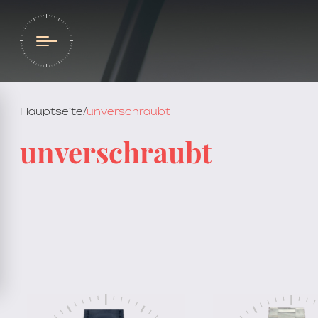
Hauptseite
/
unverschraubt
unverschraubt