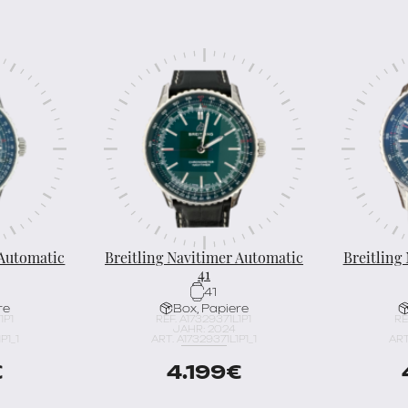
 Automatic
Breitling Navitimer Automatic
Breitling
41
41
re
Box, Papiere
1P1
REF. A17329371L1P1
RE
JAHR: 2024
P1_1
ART. A17329371L1P1_1
ART
€
4.199
€