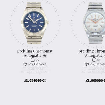
Breitling Chronomat
Breitling Chro
Automatic 36
Automatic 
36
36
Box, Papiere
Box, Papie
REF. A10380101C1A1
REF. A10380101
JAHR: 2024
JAHR: 2024
ART. A10380101C1A1_1
ART. A10380101A2
4.099
€
4.699