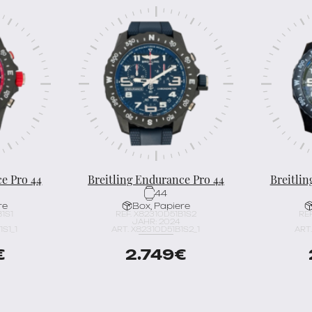
ce Pro 44
Breitling Endurance Pro 44
Breitlin
44
re
Box, Papiere
B1S1
REF. X82310D51B1S2
REF
JAHR: 2024
S1_1
ART. X82310D51B1S2_1
ART
€
2.749
€