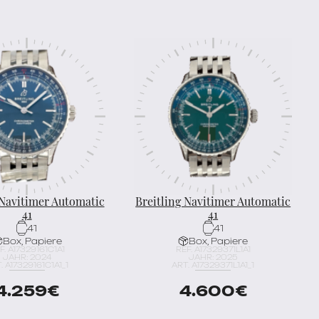
 Navitimer Automatic
Breitling Navitimer Automatic
41
41
41
41
Box, Papiere
Box, Papiere
F. A17329161C1A1
REF. A17329371L1A1
JAHR: 2024
JAHR: 2025
. A17329161C1A1_1
ART. A17329371L1A1_1
4.259
€
4.600
€