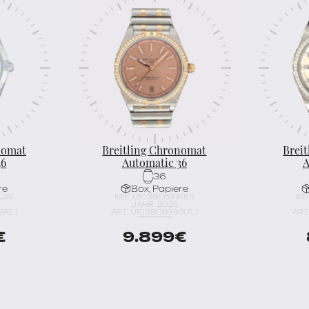
nomat
Breitling Chronomat
Brei
36
Automatic 36
A
36
re
Box, Papiere
A2A1
REF. U10380591K1U1
RE
JAHR: 2025
A1_1
ART. U10380591K1U1_1
ART
€
9.899
€