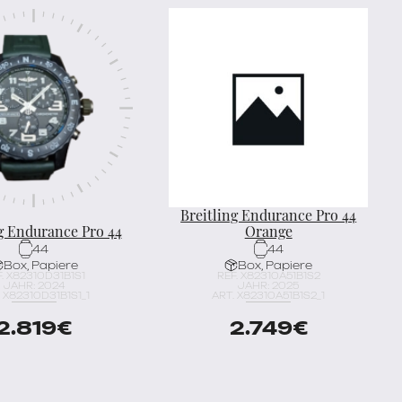
Breitling Endurance Pro 44
g Endurance Pro 44
Orange
44
44
Box, Papiere
Box, Papiere
. X82310D31B1S1
REF. X82310A51B1S2
JAHR: 2024
JAHR: 2025
. X82310D31B1S1_1
ART. X82310A51B1S2_1
2.819
€
2.749
€