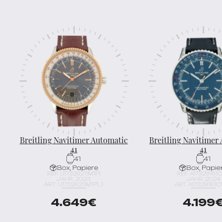
Breitling Navitimer Automatic
Breitling Navitimer
41
41
41
41
Box, Papiere
Box, Papie
REF. U17326211M1P1
REF. A17329161C
JAHR: 2023
JAHR: 2024
ART. U17326211M1P1_1
ART. A17329161C1
4.649
€
4.199