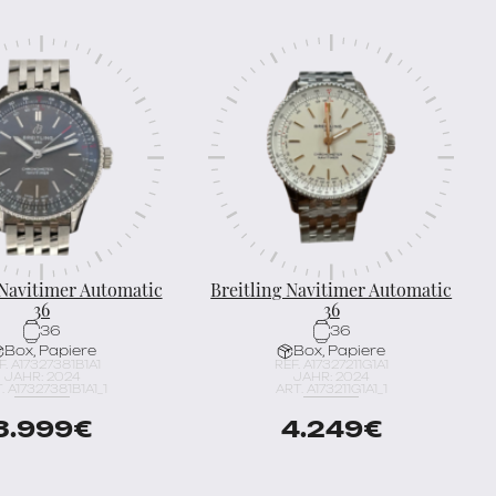
 Navitimer Automatic
Breitling Navitimer Automatic
36
36
36
36
Box, Papiere
Box, Papiere
F. A17327381B1A1
REF. A17327211G1A1
JAHR: 2024
JAHR: 2024
. A17327381B1A1_1
ART. A173211G1A1_1
3.999
€
4.249
€