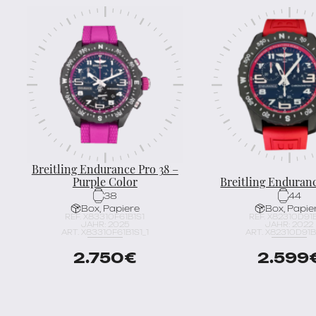
Breitling Endurance Pro 38 –
Purple Color
Breitling Enduran
38
44
Box, Papiere
Box, Papie
REF. X83310F61B1S1
REF. X82310D91
JAHR: 2025
JAHR: 2022
ART. X83310F61B1S1_1
ART. X82310D91B1
2.750
€
2.599