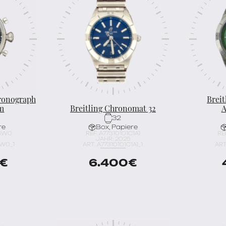
ronograph
Brei
mm
Breitling Chronomat 32
A
32
re
Box, Papiere
/SW0
REF. A77310101C1A1
RE
JAHR: 2025
SW0_1
ART. A77310101C1A1_1
ART
€
6.400
€