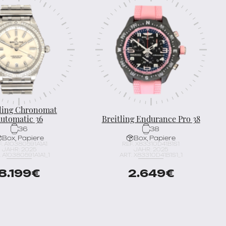
tling Chronomat
utomatic 36
Breitling Endurance Pro 38
36
38
Box, Papiere
Box, Papiere
F. A10380591A1A1
REF. X83310D41B1S1
JAHR: 2025
JAHR: 2025
. A10380591A1A1_1
ART. X83310D41B1S1_1
8.199
€
2.649
€