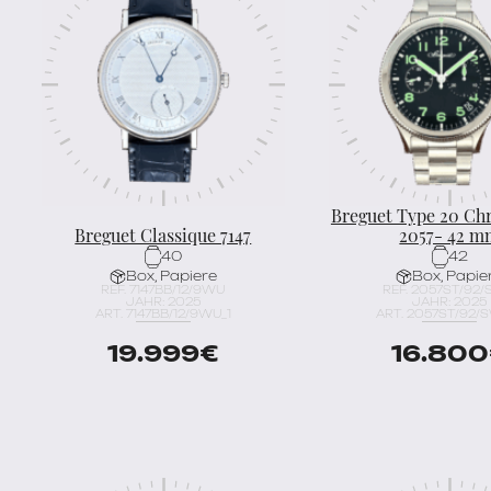
Breguet Type 20 Ch
Breguet Classique 7147
2057- 42 
40
42
Box, Papiere
Box, Papie
REF. 7147BB/12/9WU
REF. 2057ST/92
JAHR: 2025
JAHR: 2025
ART. 7147BB/12/9WU_1
ART. 2057ST/92/
19.999
€
16.800