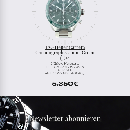
TAG Heuer Carrera
Chronograph 44 mm -Green
44
Box, Papiere
REF. CBN2A1N.BA0643
JAHR: 2026
ART. CBN2A1N.BA0643_1
5.350
€
Newsletter abonnieren