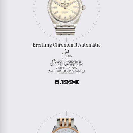
Breitling Chronomat Automatic
36
36
Box, Papiere
REF. A10380591A1A1
JAHR: 2025
ART. A10380591A1A1_1
8.199
€