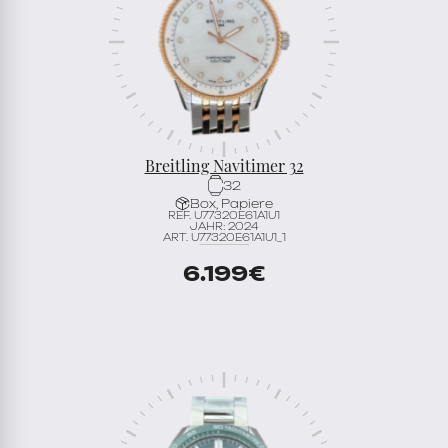
Breitling Navitimer 32
32
Box, Papiere
REF. U77320E61A1U1
JAHR: 2024
ART. U77320E61A1U1_1
6.199
€