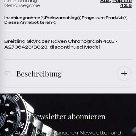
Lieferumfang
Box,
Papiere
Gehäusegröße
43.5
Inzahlungnahme
Preisvorschlag
Frage zum Produkt
Dieses Angebot teilen
Breitling Skyracer Raven Chronograph 43,5 -
A2736423/B823, discontinued Model
Beschreibung
Referenz
A2736423/B823
Baujahr
2022
Lieferumfang
Box,
Papiere
Zustand
Ungetragen / New
Geschlecht
für Mann,
Unisex
Armband
Kautschuk
Armbandfarbe
Schwarz
Newsletter abonnieren
Schließe
Dornschließe
Material Schließe
Stahl
Bandanstoß
22,0 mm
Gehäuse
Stahl
Abonnieren Sie unseren Newsletter und