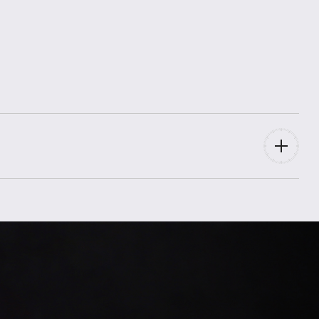
SLGC006
2025
Box,
Papiere
Ungetragen / New
für Mann
Titan
Metallarmband
Faltschließe
Titan
23 mm
Titan
43,2