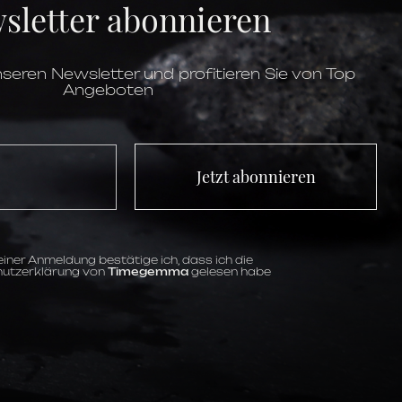
sletter abonnieren
transparent
15.4 mm
Keramik
verschraubt
Saphirglas
seren Newsletter und profitieren Sie von Top
bis 10 ATM
Angeboten
Automatik
72 Stunden
9SC5
Chronograph,
Datum,
Kleine
Sekunde,
Magnetischer
Jetzt abonnieren
Widerstand,
Minute,
Stunde,
Tachymeter,
Zentrale
Sekunde,
Limitierte Edition,
Stoppfunktion
kupferrosa
iner Anmeldung bestätige ich, dass ich die
Indizes
utzerklärung von
Timegemma
gelesen habe