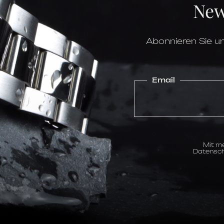
New
Boden
Höhe
Lünette
Krone
Glas
Abonnieren Sie un
Wasserdichtigkeit
Uhrwerk
Gangreserve
Kaliber
Email
Funktionen
Zifferblatt
Mit me
Stundenskala
Datensch