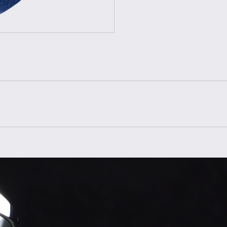
Referenz
Baujahr
Lieferumfang
Zustand
Geschlecht
Armband
Armbandfarbe
Schließe
Material Schließe
Bandanstoß
Gehäuse
Gehäusegröße