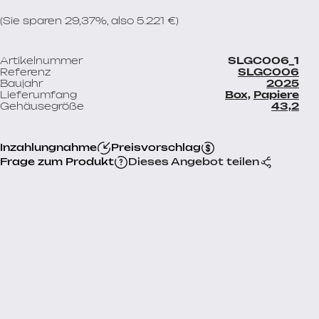
(Sie sparen 29,37%, also 5.221 €)
Artikelnummer
SLGC006_1
Referenz
SLGC006
Baujahr
2025
Lieferumfang
Box,
Papiere
Gehäusegröße
43,2
Inzahlungnahme
Preisvorschlag
Frage zum Produkt
Dieses Angebot teilen