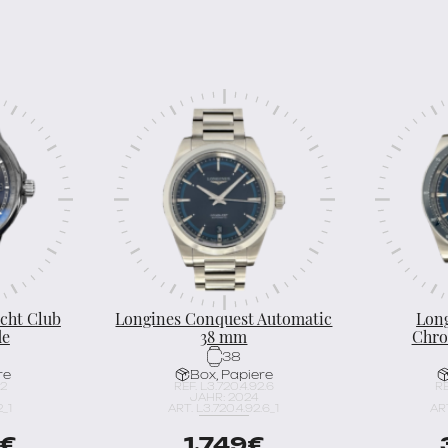
acht Club
Longines Conquest Automatic
Lon
de
38 mm
Chro
38
re
Box, Papiere
02
REF. L3.720.4.92.6
RE
JAHR: 2024
_1
ART. L3.720.4.92.6_1
ART
€
1.749
€