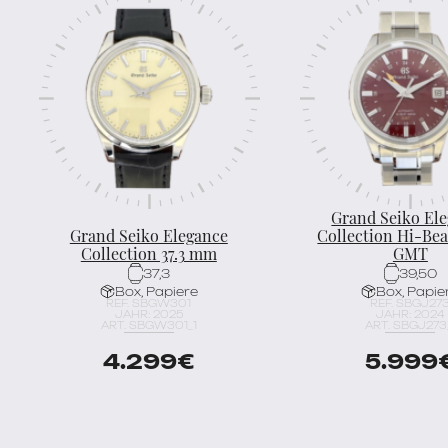
Grand Seiko El
Grand Seiko Elegance
Collection Hi-Be
Collection 37.3 mm
GMT
37,3
39,50
Box, Papiere
Box, Papie
REF. SBGW301
REF. SBGJ27
JAHR: 2025
JAHR: 2024
ART. SBGW301_1
ART. SBGJ273
4.299
€
5.999