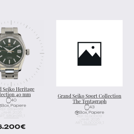
 Seiko Heritage
lection 40 mm
Grand Seiko Sport Collection
The Tentagraph
40
Box, Papiere
43
REF. SBGH351
Box, Papiere
JAHR: 2025
RT. SBGH351_1
REF. SLGC009
JAHR: 2025
ART. SLGC009_1
6.200
€