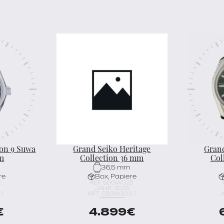
ion 9 Suwa
Grand Seiko Heritage
Grand
mm
Collection 36 mm
Col
36,5 mm
re
Box, Papiere
1
REF. SBGW323
JAHR: 2025
_1
ART. SBGW323_1
A
€
4.899
€