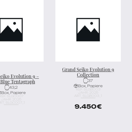
Grand Seiko Evolution 9
Collection
eiko Evolution 9 –
Blue Tentagraph
37
Box, Papiere
43,2
REF. SLGB003
Box, Papiere
JAHR: 2025
ART. SLGB003_1
REF. SLGC007
JAHR: 2025
RT. SLGC007_1
9.450
€