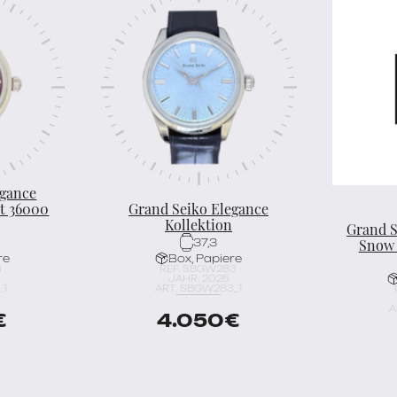
egance
at 36000
Grand Seiko Elegance
Kollektion
Grand S
Snow 
37,3
re
Box, Papiere
3
REF. SBGW283
JAHR: 2025
_1
ART. SBGW283_1
A
€
4.050
€