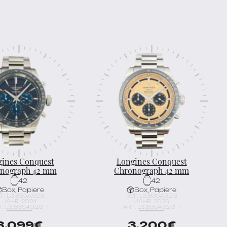
gines Conquest
Longines Conquest
nograph 42 mm
Chronograph 42 mm
42
42
Box, Papiere
Box, Papiere
F. L3.835.4.92.6
REF. L3.835.4.32.6
JAHR: 2024
JAHR: 2026
. L3.835.4.92.6_1
ART. L3.835.4.32.6_1
3.099
€
3.200
€