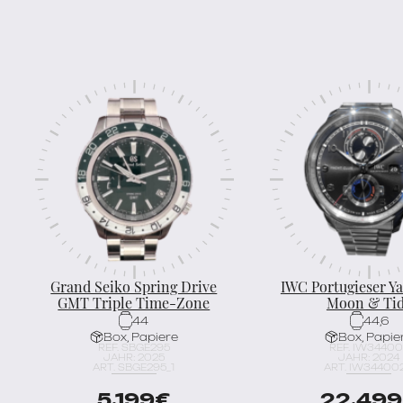
Grand Seiko Spring Drive
IWC Portugieser Y
GMT Triple Time-Zone
Moon & Ti
44
44,6
Box, Papiere
Box, Papie
REF. SBGE295
REF. IW3440
JAHR: 2025
JAHR: 2024
ART. SBGE295_1
ART. IW344002
5.199
€
22.499