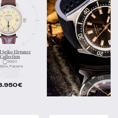
 Seiko Elegance
Collection
39,50
Box, Papiere
REF. SBGM221
JAHR: 2026
RT. SBGM221_1
3.950
€