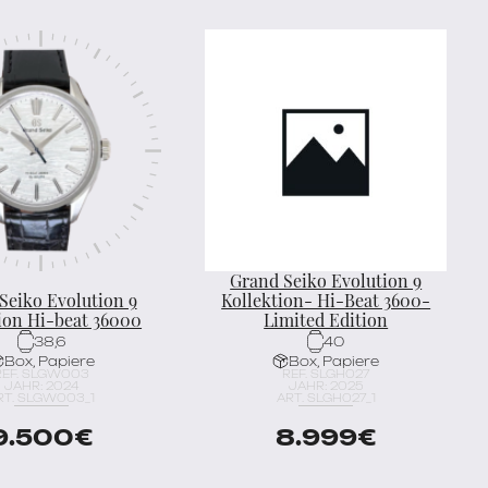
Grand Seiko Evolution 9
Seiko Evolution 9
Kollektion- Hi-Beat 3600-
ion Hi-beat 36000
Limited Edition
38,6
40
Box, Papiere
Box, Papiere
REF. SLGW003
REF. SLGH027
JAHR: 2024
JAHR: 2025
RT. SLGW003_1
ART. SLGH027_1
9.500
€
8.999
€