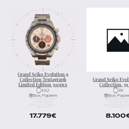
Grand Seiko Evolution 9
Collection Tentagraph
Grand Seiko Evol
Limited Edition 300pcs
Collection, 3
43,2
39
Box, Papiere
Box, Papie
REF. SLGC006
REF. SLGW00
JAHR: 2025
JAHR: 2025
ART. SLGC006_1
ART. SLGW007
17.779
€
8.100