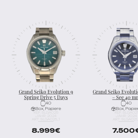
Grand Seiko Evolution 9
Grand Seiko Evolut
Spring Drive 5 Days
– See 40 
40
40
Box, Papiere
Box, Papie
REF. SLGA025
REF. SLGA02
JAHR: 2024
JAHR: 2024
ART. SLGA025_1
ART. SLGA021
8.999
€
7.500