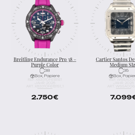
Breitling Endurance Pro 38 –
Cartier Santos De
Purple Color
Medium SI
38
35
Box, Papiere
Box, Papie
REF. X83310F61B1S1
REF. WSSA00
JAHR: 2025
JAHR: 2025
ART. X83310F61B1S1_1
ART. WSSA006
2.750
€
7.099