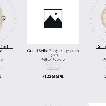
 Cartier
Grand
ze
Grand Seiko Elegance 37.3 mm
37,3
re
Box, Papiere
63
REF. SBGW287
JAHR: 2025
3_1
ART. SBGW287_1
A
€
4.599
€