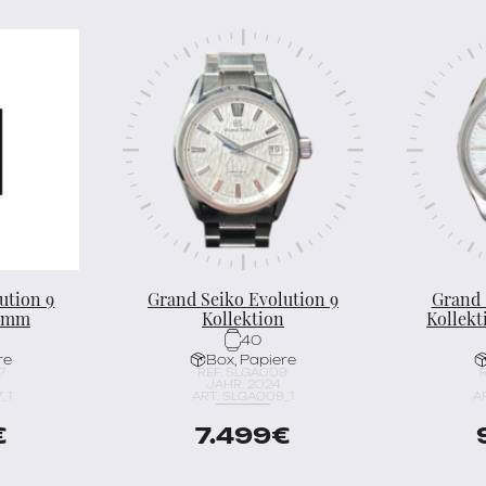
ution 9
Grand Seiko Evolution 9
Grand 
9 mm
Kollektion
Kollekt
40
re
Box, Papiere
7
REF. SLGA009
JAHR: 2024
_1
ART. SLGA009_1
A
€
7.499
€