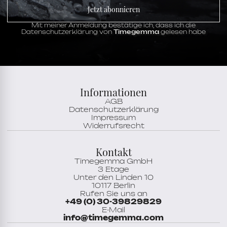
Datum,
GMT,
Minute,
QuickSwitch-System,
Jetzt abonnieren
SmartLink-System,
Stunde,
Zentrale
Sekunde,
Zusätzliches Armband
Mit meiner Anmeldung bestätige ich, dass ich die
Zifferblatt
anthtrazitgrau
Datenschutzerklärung von
Timegemma
gelesen habe
Zeigermaterial
Stahl
Stundenskala
Römische Ziffern
Informationen
AGB
Datenschutzerklärung
Impressum
Widerrufsrecht
Kontakt
Timegemma GmbH
3 Etage
Unter den Linden 10
10117 Berlin
Rufen Sie uns an
+49 (0) 30-39829829
E-Mail
info@timegemma.com