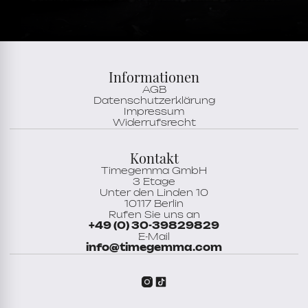
Stundenskala
Römische Ziffern
Informationen
AGB
Datenschutzerklärung
Impressum
Widerrufsrecht
Kontakt
Timegemma GmbH
3 Etage
Unter den Linden 10
10117 Berlin
Rufen Sie uns an
+49 (0) 30-39829829
E-Mail
info@timegemma.com