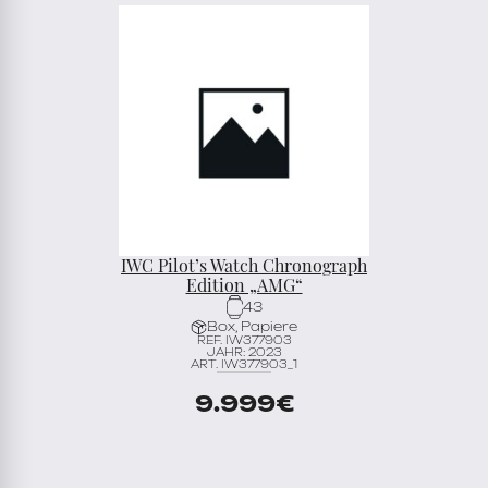
IWC Pilot’s Watch Chronograph
Edition „AMG“
43
Box, Papiere
REF. IW377903
JAHR: 2023
ART. IW377903_1
9.999
€