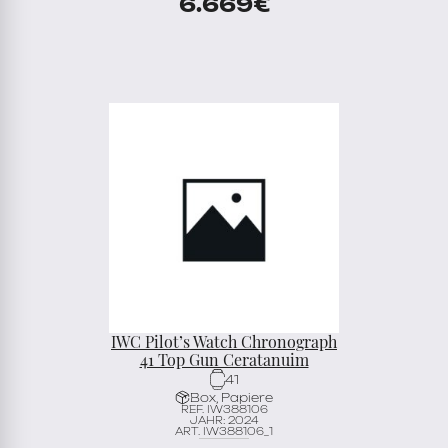
6.669
€
IWC Pilot’s Watch Chronograph
41 Top Gun Ceratanuim
41
Box, Papiere
REF. IW388106
JAHR: 2024
ART. IW388106_1