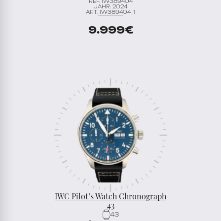
REF. IW389404
JAHR: 2024
ART. IW389404_1
9.999
€
IWC Pilot’s Watch Chronograph
43
43