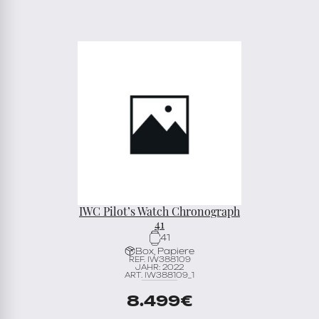
IWC Pilot’s Watch Chronograph
41
41
Box, Papiere
REF. IW388109
JAHR: 2022
ART. IW388109_1
8.499
€