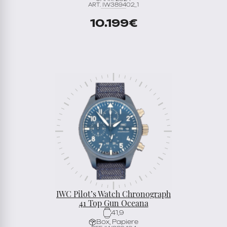
ART. IW389402_1
10.199
€
IWC Pilot’s Watch Chronograph
41 Top Gun Oceana
41,9
Box, Papiere