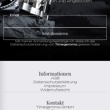
profitieren Sie von Top Angeboten.
Email
Jetzt abonnieren
Mit meiner Anmeldung bestätige ich, dass ich die
Datenschutzerklärung von
Timegemma
gelesen habe
Informationen
AGB
Datenschutzerklärung
Impressum
Widerrufsrecht
Kontakt
Timegemma GmbH