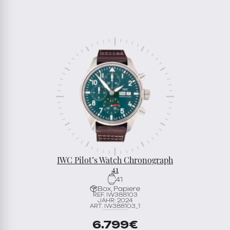
IWC Pilot’s Watch Chronograph
41
41
Box, Papiere
REF. IW388103
JAHR: 2024
ART. IW388103_1
6.799
€