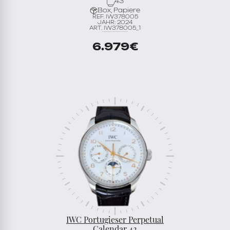
43
Box, Papiere
REF. IW378005
JAHR: 2024
ART. IW378005_1
6.979
€
IWC Portugieser Perpetual
Calendar 42