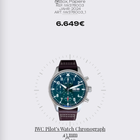
Box, Papiere
REF. IW378003
JAHR: 2024
ART. IW378003_1
6.649
€
IWC Pilot’s Watch Chronograph
43 mm