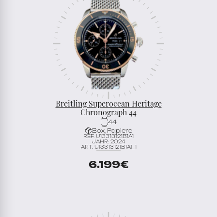
Breitling Superocean Heritage
Chronograph 44
44
Box, Papiere
REF. U13313121B1A1
JAHR: 2024
ART. U13313121B1A1_1
6.199
€