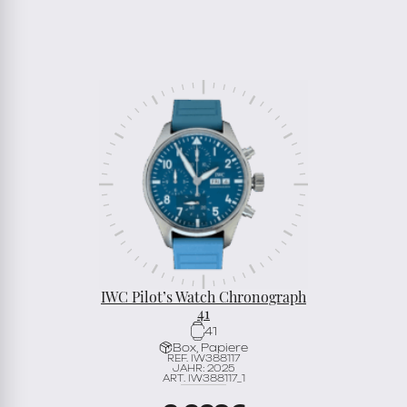
IWC Pilot’s Watch Chronograph
41
41
Box, Papiere
REF. IW388117
JAHR: 2025
ART. IW388117_1