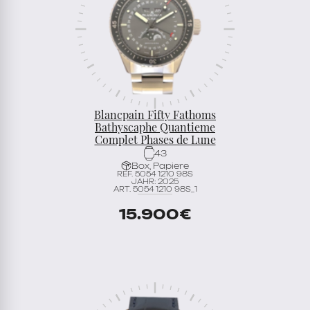
Blancpain Fifty Fathoms
Bathyscaphe Quantieme
Complet Phases de Lune
43
Box, Papiere
REF. 5054 1210 98S
JAHR: 2025
ART. 5054 1210 98S_1
15.900
€