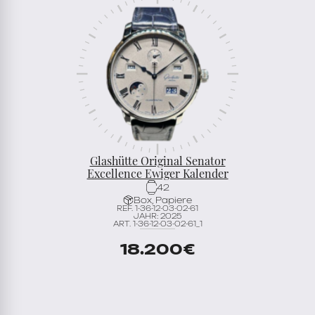
Glashütte Original Senator
Excellence Ewiger Kalender
42
Box, Papiere
REF. 1-36-12-03-02-61
JAHR: 2025
ART. 1-36-12-03-02-61_1
18.200
€