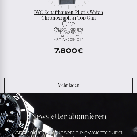
IWC Schaffhausen Pilot’s Watch
Chronograph 41 Top Gun
41,9
Box, Papiere
REF. IW389401
JAHR: 2025
ART. IW389401_1
7.800
€
Mehr laden
Newsletter abonnieren
Abonnieren Sie unseren Newsletter und