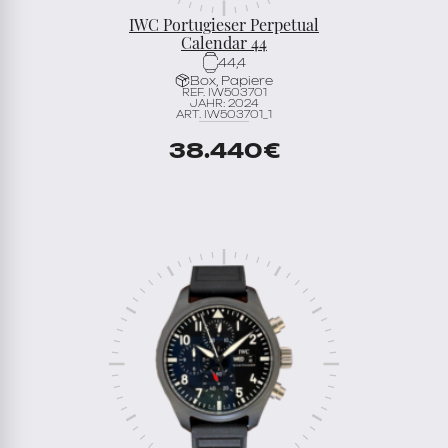
IWC Portugieser Perpetual
Calendar 44
44,4
Box, Papiere
REF. IW503701
JAHR: 2024
ART. IW503701_1
38.440
€