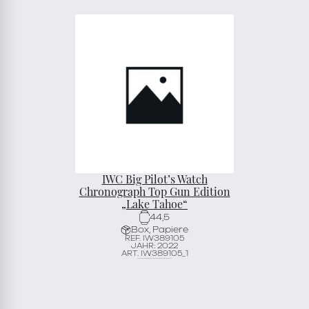
IWC Big Pilot’s Watch
Chronograph Top Gun Edition
„Lake Tahoe“
44,5
Box, Papiere
REF. IW389105
JAHR: 2022
ART. IW389105_1