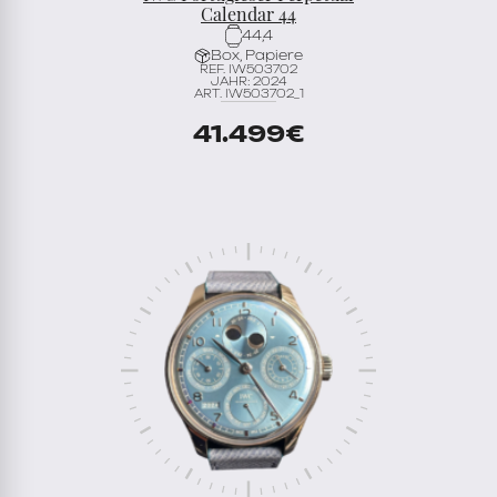
Calendar 44
44,4
Box, Papiere
REF. IW503702
JAHR: 2024
ART. IW503702_1
41.499
€