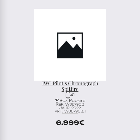
IWC Pilot’s Chronograph
Spitfire
41
Box, Papiere
REF. IW387902
JAHR: 2022
ART. IW387902_1
6.999
€