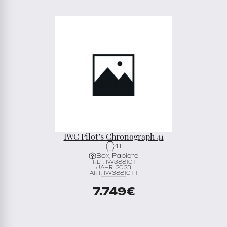
IWC Pilot’s Chronograph 41
41
Box, Papiere
REF. IW388101
JAHR: 2023
ART. IW388101_1
7.749
€