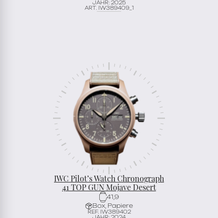
JAHR: 2025
ART. IW389409_1
IWC Pilot’s Watch Chronograph
41 TOP GUN Mojave Desert
41,9
Box, Papiere
REF. IW389402
JAHR: 2024