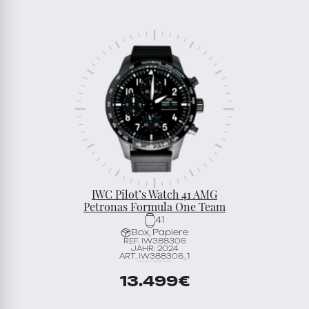
IWC Pilot’s Watch 41 AMG
Petronas Formula One Team
41
Box, Papiere
REF. IW388306
JAHR: 2024
ART. IW388306_1
13.499
€