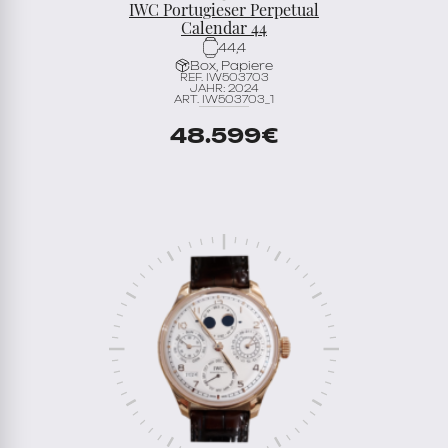
IWC Portugieser Perpetual
Calendar 44
44,4
Box, Papiere
REF. IW503703
JAHR: 2024
ART. IW503703_1
48.599
€