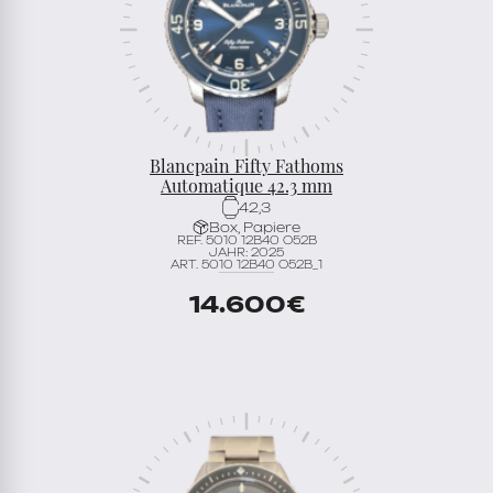
Blancpain Fifty Fathoms
Automatique 42.3 mm
42,3
Box, Papiere
REF. 5010 12B40 O52B
JAHR: 2025
ART. 5010 12B40 O52B_1
14.600
€