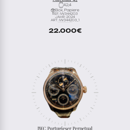
42,4
Box, Papiere
REF. IW344203
JAHR: 2024
ART. IW344203_1
22.000
€
IWC Portugieser Perpetual