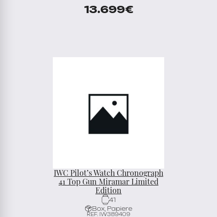
13.699
€
IWC Pilot’s Watch Chronograph
41 Top Gun Miramar Limited
Edition
41
Box, Papiere
REF. IW389409