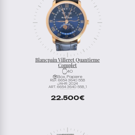
Blancpain Villeret Quantieme
Complet
40
Box, Papiere
REF. 6654 3640 55B
JAHR: 2024
ART. 6654 3640 55B_1
22.500
€