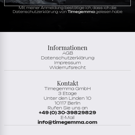
Mit meiner Anmeldung bestätige ich, dass ich die
Datenschutzerklärung von
Timegemma
gelesen habe
Informationen
AGB
Datenschutzerklärung
Impressum
Widerrufsrecht
Kontakt
Timegemma GmbH
3 Etage
Unter den Linden 10
10117 Berlin
Rufen Sie uns an
+49 (0) 30-39829829
E-Mail
info@timegemma.com