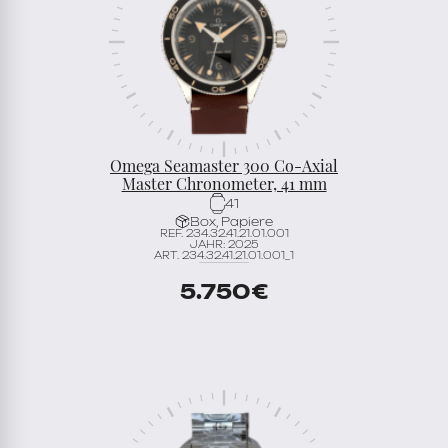
Omega Seamaster 300 Co-Axial
Master Chronometer, 41 mm
41
Box, Papiere
REF. 234.32.41.21.01.001
JAHR: 2025
ART. 234.32.41.21.01.001_1
5.750
€