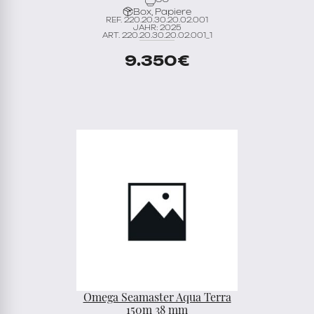
Box, Papiere
REF. 220.20.30.20.02.001
JAHR: 2025
ART. 220.20.30.20.02.001_1
9.350
€
Omega Seamaster Aqua Terra
150m 38 mm