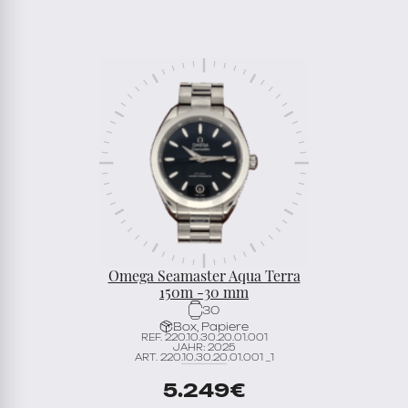
Omega Seamaster Aqua Terra
150m -30 mm
30
Box, Papiere
REF. 220.10.30.20.01.001
JAHR: 2025
ART. 220.10.30.20.01.001 _1
5.249
€