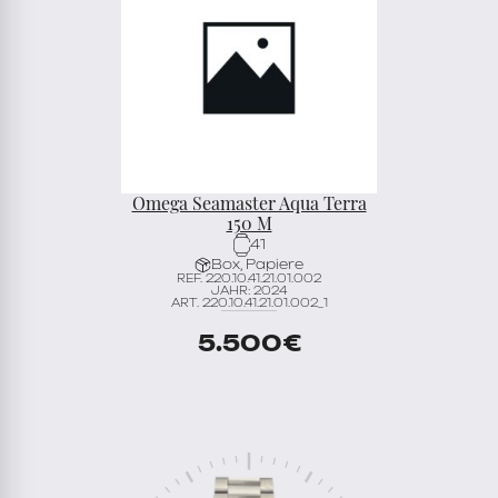
Omega Seamaster Aqua Terra
150 M
41
Box, Papiere
REF. 220.10.41.21.01.002
JAHR: 2024
ART. 220.10.41.21.01.002_1
5.500
€