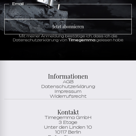
Email
Jetzt abonnieren
Mit meiner Anmeldung bestätige ich, dass ich die
Datenschutzerklärung von
Timegemma
gelesen habe
Informationen
AGB
Datenschutzerklärung
Impressum
Widerrufsrecht
Kontakt
Timegemma GmbH
3 Etage
Unter den Linden 10
10117 Berlin