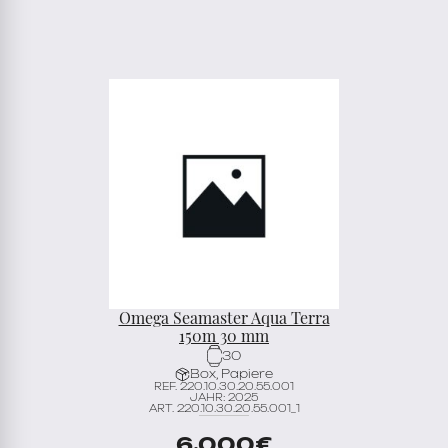
Omega Seamaster Aqua Terra
150m 30 mm
30
Box, Papiere
REF. 220.10.30.20.55.001
JAHR: 2025
ART. 220.10.30.20.55.001_1
6.000
€