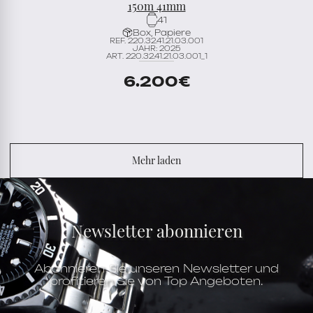
150m 41mm
41
Box, Papiere
REF. 220.32.41.21.03.001
JAHR: 2025
ART. 220.32.41.21.03.001_1
6.200
€
Mehr laden
Newsletter abonnieren
Abonnieren Sie unseren Newsletter und
profitieren Sie von Top Angeboten.