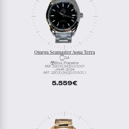
Omega Seamaster Aqua Terra
34
Box, Papiere
REF. 220.10.34.20.01.001
JAHR: 2024
ART. 220.10.34.20.01.001_1
5.559
€