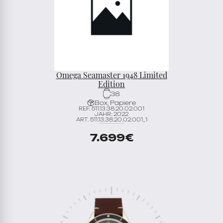
Omega Seamaster 1948 Limited
Edition
38
Box, Papiere
REF. 511.13.38.20.02.001
JAHR: 2022
ART. 511.13.38.20.02.001_1
7.699
€