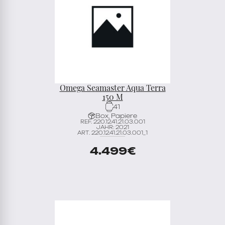
Omega Seamaster Aqua Terra
150 M
41
Box, Papiere
REF. 220.12.41.21.03.001
JAHR: 2021
ART. 220.12.41.21.03.001_1
4.499
€