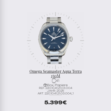
Omega Seamaster Aqua Terra
150M
41
Box, Papiere
REF. 220.10.41.21.03.004
JAHR: 2025
ART. 220.10.41.21.03.004_1
5.399
€