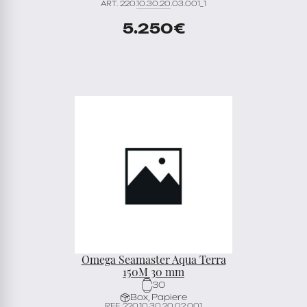
ART. 220.10.30.20.03.001_1
5.250
€
Omega Seamaster Aqua Terra
150M 30 mm
30
Box, Papiere
REF. 220.10.30.20.02.001