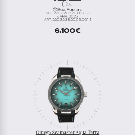
38
Box, Papiere
REF. 220.32.38.20.03.001
JAHR: 2025
ART. 220.32.38.20.03.001_1
6.100
€
Omega Seamaster Aqua Terra