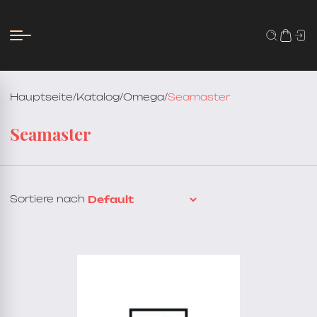
Hauptseite
/
Katalog
/
Omega
/
Seamaster
Seamaster
Sortiere nach