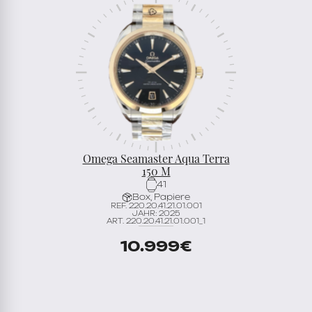
Omega Seamaster Aqua Terra
150 M
41
Box, Papiere
REF. 220.20.41.21.01.001
JAHR: 2025
ART. 220.20.41.21.01.001_1
10.999
€