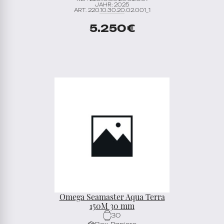
JAHR: 2025
ART. 220.10.30.20.02.001_1
5.250
€
Omega Seamaster Aqua Terra
150M 30 mm
30