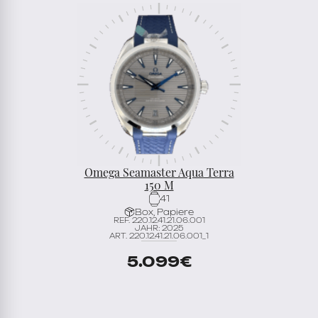
Omega Seamaster Aqua Terra
150 M
41
Box, Papiere
REF. 220.12.41.21.06.001
JAHR: 2025
ART. 220.12.41.21.06.001_1
5.099
€