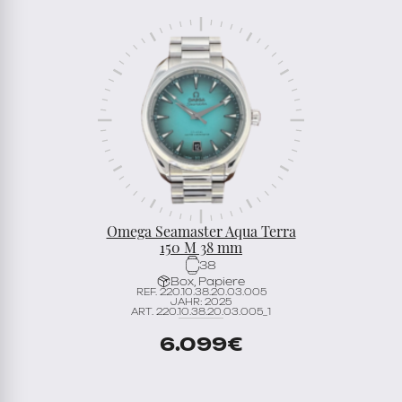
Omega Seamaster Aqua Terra
150 M 38 mm
38
Box, Papiere
REF. 220.10.38.20.03.005
JAHR: 2025
ART. 220.10.38.20.03.005_1
6.099
€