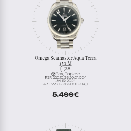
Omega Seamaster Aqua Terra
150 M
38
Box, Papiere
REF. 220.10.38.20.01.004
JAHR: 2024
ART. 220.10.38.20.01.004_1
5.499
€