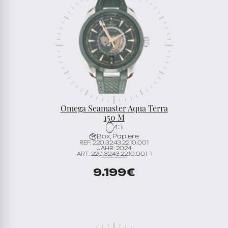
Omega Seamaster Aqua Terra
150 M
43
Box, Papiere
REF. 220.32.43.22.10.001
JAHR: 2024
ART. 220.32.43.22.10.001_1
9.199
€