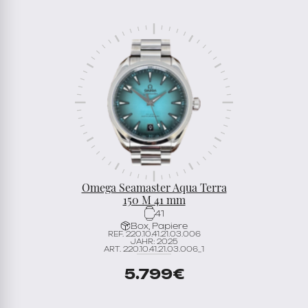
Omega Seamaster Aqua Terra
150 M 41 mm
41
Box, Papiere
REF. 220.10.41.21.03.006
JAHR: 2025
ART. 220.10.41.21.03.006_1
5.799
€