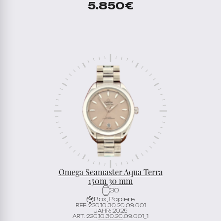
5.850
€
Omega Seamaster Aqua Terra
150m 30 mm
30
Box, Papiere
REF. 220.10.30.20.09.001
JAHR: 2025
ART. 220.10.30.20.09.001_1