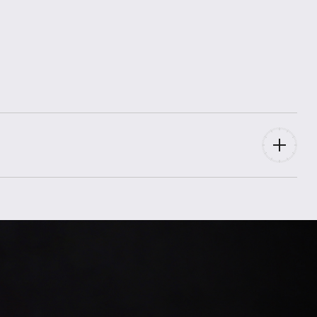
102790
2025
Ungetragen / New
Box,
Papiere
für Frau
Rosegold-Stahl
Gold-Stahl
Gold-Stahl
Stahl-Rosegold
35
Diamanten
Saphirglas