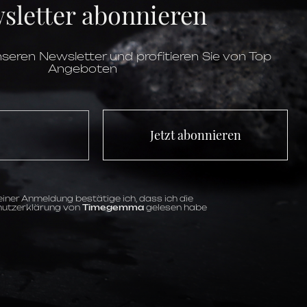
sletter abonnieren
bis 3 ATM
Quarz
Diamanten,
Minute,
Stunde
grün
Römische Ziffern
seren Newsletter und profitieren Sie von Top
Angeboten
Jetzt abonnieren
iner Anmeldung bestätige ich, dass ich die
utzerklärung von
Timegemma
gelesen habe