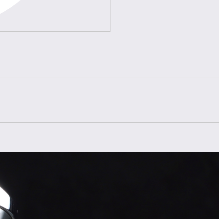
Referenz
Baujahr
Zustand
Lieferumfang
Geschlecht
Armband
Armbandfarbe
Material Schließe
Gehäuse
Gehäusegröße
Lünette
Glas