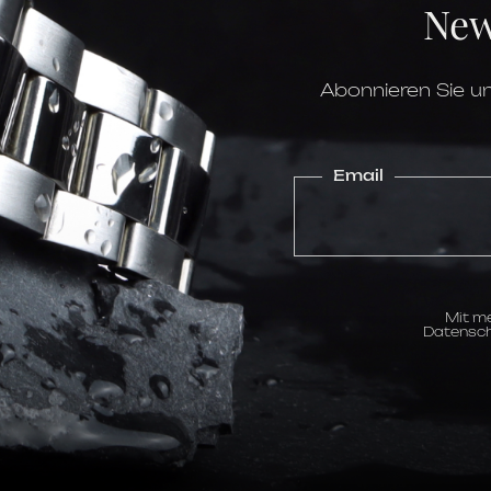
New
Wasserdichtigkeit
Uhrwerk
Funktionen
Zifferblatt
Stundenskala
Abonnieren Sie un
Email
Mit me
Datensch