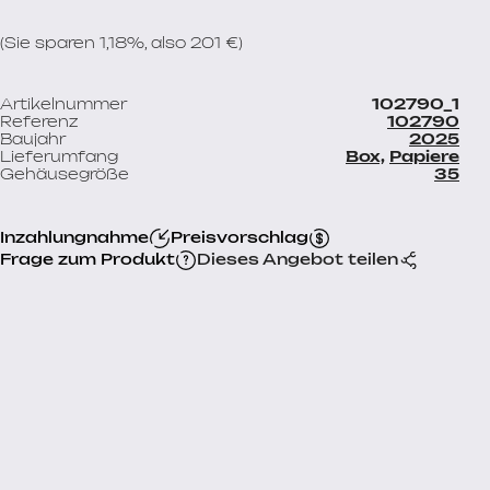
(Sie sparen 1,18%, also 201 €)
Artikelnummer
102790_1
Referenz
102790
Baujahr
2025
Lieferumfang
Box,
Papiere
Gehäusegröße
35
Inzahlungnahme
Preisvorschlag
Frage zum Produkt
Dieses Angebot teilen