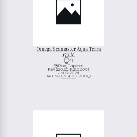
Omega Seamaster Aqua Terra
150 M
41
Box, Papiere
REF. 220.20.41.21.02.001
JAHR: 2024
ART. 220.20.41.21.02.001_1