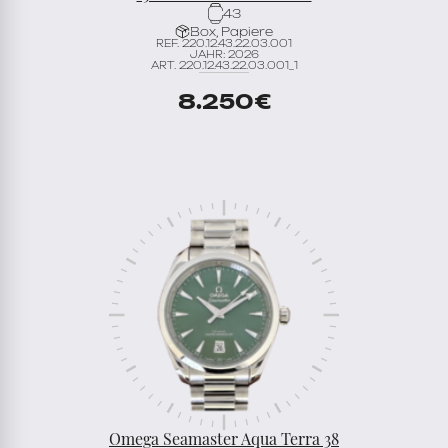
43
Box, Papiere
REF. 220.12.43.22.03.001
JAHR: 2026
ART. 220.12.43.22.03.001_1
8.250
€
Omega Seamaster Aqua Terra 38