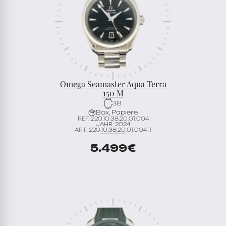
Omega Seamaster Aqua Terra
150 M
38
Box, Papiere
REF. 220.10.38.20.01.004
JAHR: 2024
ART. 220.10.38.20.01.004_1
5.499
€