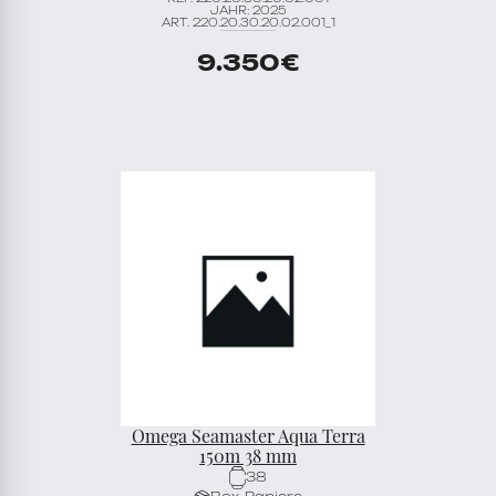
JAHR: 2025
ART. 220.20.30.20.02.001_1
9.350
€
Omega Seamaster Aqua Terra
150m 38 mm
38