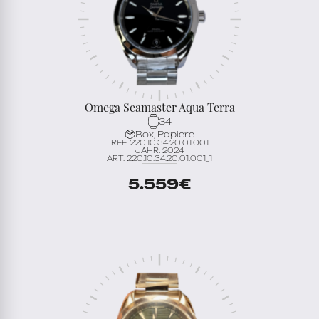
Omega Seamaster Aqua Terra
34
Box, Papiere
REF. 220.10.34.20.01.001
JAHR: 2024
ART. 220.10.34.20.01.001_1
5.559
€