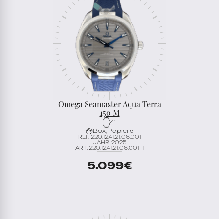
Omega Seamaster Aqua Terra
150 M
41
Box, Papiere
REF. 220.12.41.21.06.001
JAHR: 2025
ART. 220.12.41.21.06.001_1
5.099
€