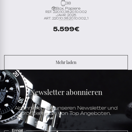
38
Box, Papiere
REF. 220.10.38.20.10.002
JAHR: 2025
ART. 220.10.38.20.10.002_1
5.599
€
Mehr laden
Newsletter abonnieren
Abonnieren Sie unseren Newsletter und
profitieren Sie von Top Angeboten.
Email