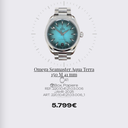
Omega Seamaster Aqua Terra
150 M 41 mm
41
Box, Papiere
REF. 220.10.41.21.03.006
JAHR: 2025
ART. 220.10.41.21.03.006_1
5.799
€