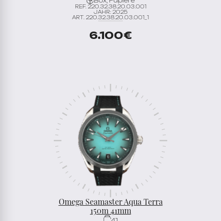
Box, Papiere
REF. 220.32.38.20.03.001
JAHR: 2025
ART. 220.32.38.20.03.001_1
6.100
€
Omega Seamaster Aqua Terra
150m 41mm
41