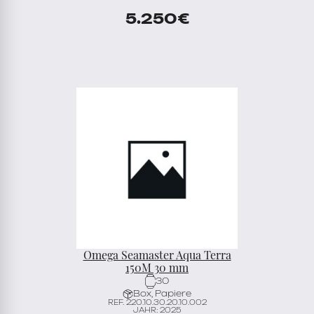
5.250
€
Omega Seamaster Aqua Terra
150M 30 mm
30
Box, Papiere
REF. 220.10.30.20.10.002
JAHR: 2025