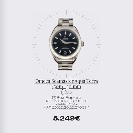
Omega Seamaster Aqua Terra
150m -30 mm
30
Box, Papiere
REF. 220.10.30.20.01.001
JAHR: 2025
ART. 220.10.30.20.01.001 _1
5.249
€