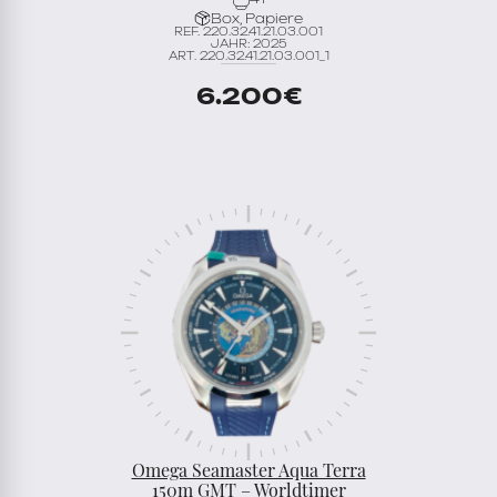
Box, Papiere
REF. 220.32.41.21.03.001
JAHR: 2025
ART. 220.32.41.21.03.001_1
6.200
€
Omega Seamaster Aqua Terra
150m GMT – Worldtimer