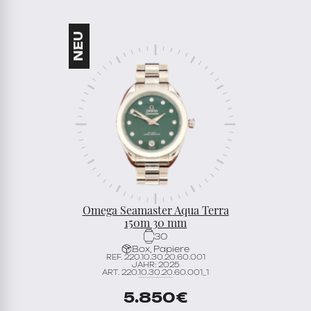
Omega Seamaster Aqua Terra
150m 30 mm
30
Box, Papiere
REF. 220.10.30.20.60.001
JAHR: 2025
ART. 220.10.30.20.60.001_1
5.850
€