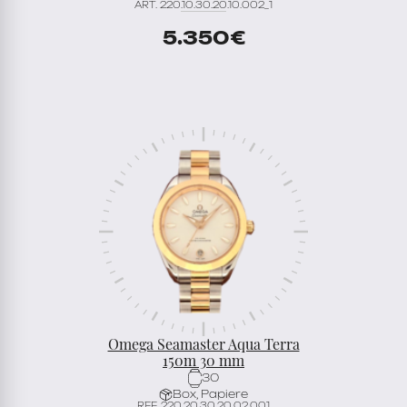
ART. 220.10.30.20.10.002_1
5.350
€
Omega Seamaster Aqua Terra
150m 30 mm
30
Box, Papiere
REF. 220.20.30.20.02.001