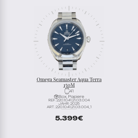
Omega Seamaster Aqua Terra
150M
41
Box, Papiere
REF. 220.10.41.21.03.004
JAHR: 2025
ART. 220.10.41.21.03.004_1
5.399
€