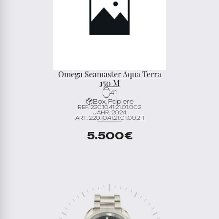
Omega Seamaster Aqua Terra
150 M
41
Box, Papiere
REF. 220.10.41.21.01.002
JAHR: 2024
ART. 220.10.41.21.01.002_1
5.500
€