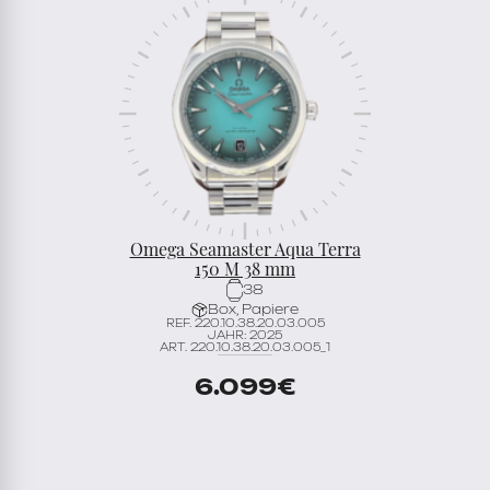
Omega Seamaster Aqua Terra
150 M 38 mm
38
Box, Papiere
REF. 220.10.38.20.03.005
JAHR: 2025
ART. 220.10.38.20.03.005_1
6.099
€