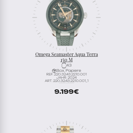
Omega Seamaster Aqua Terra
150 M
43
Box, Papiere
REF. 220.32.43.22.10.001
JAHR: 2024
ART. 220.32.43.22.10.001_1
9.199
€