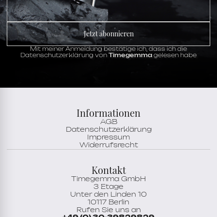
Jetzt abonnieren
Mit meiner Anmeldung bestätige ich, dass ich die
Datenschutzerklärung von
Timegemma
gelesen habe
Informationen
AGB
Datenschutzerklärung
Impressum
Widerrufsrecht
Kontakt
Timegemma GmbH
3 Etage
Unter den Linden 10
10117 Berlin
Rufen Sie uns an