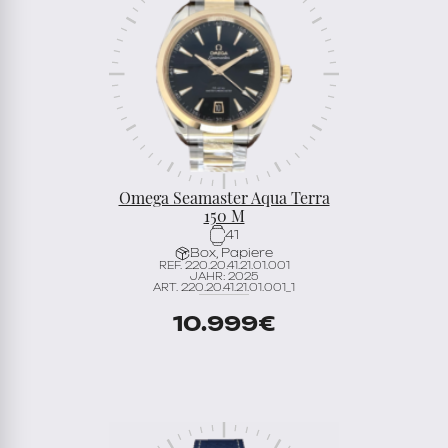
Omega Seamaster Aqua Terra
150 M
41
Box, Papiere
REF. 220.20.41.21.01.001
JAHR: 2025
ART. 220.20.41.21.01.001_1
10.999
€