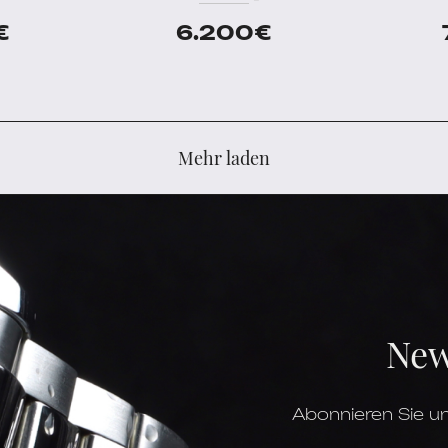
€
6.200
€
Mehr laden
New
Abonnieren Sie un