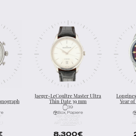
Jaeger-LeCoultre Master Ultra
Longines
onograph
Thin Date 39 mm
Year of
39
re
Box, Papiere
7
REF. Q1238421
R
JAHR: 2025
_1
ART. Q1238421_1
AR
€
8.300
€