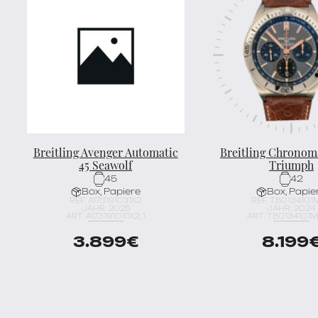
Breitling Avenger Automatic
Breitling Chronom
45 Seawolf
Triumph
45
42
Box, Papiere
Box, Papie
REF. A17319101I1X2
REF. TB0134101
JAHR: 2025
JAHR: 2024
ART. A17319101I1X2_1
ART. TB0134101M1
3.899
€
8.199