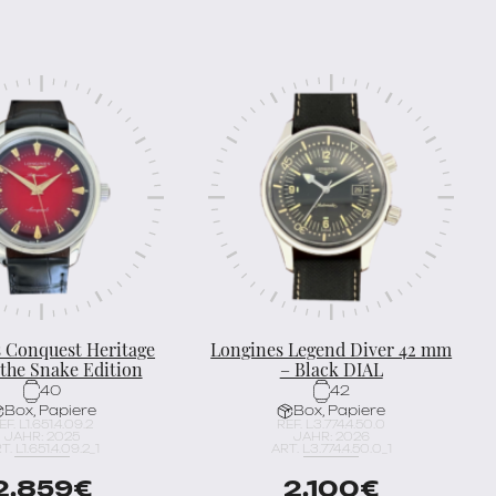
 Conquest Heritage
Longines Legend Diver 42 mm
 the Snake Edition
– Black DIAL
40
42
Box, Papiere
Box, Papiere
EF. L1.651.4.09.2
REF. L3.774.4.50.0
JAHR: 2025
JAHR: 2026
T. L1.651.4.09.2_1
ART. L3.774.4.50.0_1
2.859
€
2.100
€