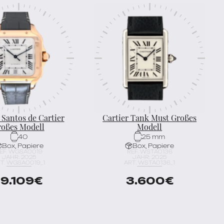
 Santos de Cartier
Cartier Tank Must Großes
roßes Modell
Modell
40
25 mm
Box, Papiere
Box, Papiere
EF. WGSA0019
REF. WSTA0136
JAHR: 2025
JAHR: 2025
T. WGSA0019_1
ART. WSTA0136_1
19.109
€
3.600
€