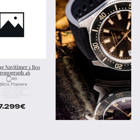
ng Navitimer 1 B01
ronograph 46
46
Box, Papiere
F. AB0127211B1X2
JAHR: 2025
. AB0127211B1X2_1
7.299
€