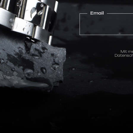
Email
Mit me
Datensch