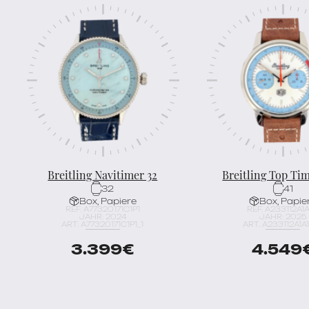
Breitling Navitimer 32
Breitling Top Ti
32
41
Box, Papiere
Box, Papie
REF. A77320171C1P1
REF. A233112A1A
JAHR: 2024
JAHR: 2025
ART. A77320171C1P1_1
ART. A233112A1A1
3.399
€
4.549