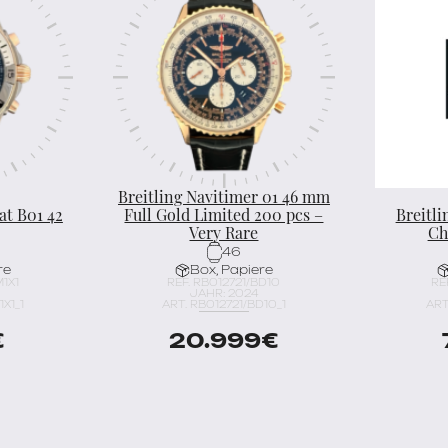
Breitling Navitimer 01 46 mm
at B01 42
Full Gold Limited 200 pcs –
Breitli
Very Rare
Ch
46
re
Box, Papiere
M1X1
REF. RB012721/BD10
RE
JAHR: 2024
X1_1
ART. RB012721/BD10_1
ART
€
20.999
€