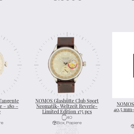
Tangente
NOMOS Glashütte Club Sport
NOMOS 
e – 180 –
Neomatik- Weltzeit Reverie-
40,5 mm- 
e
Limited Edition 175 pcs
40
re
Box, Papiere
REF. 790.S11
JAHR: 2025
ART. 790.S11_1