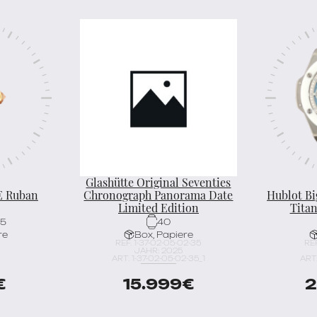
Glashütte Original Seventies
E Ruban
Chronograph Panorama Date
Hublot Bi
Limited Edition
Tita
,5
40
re
Box, Papiere
REF. 1-37-02-05-02-35
REF
JAHR: 2025
ART. 1-37-02-05-02-35_1
ART.
€
15.999
€
2