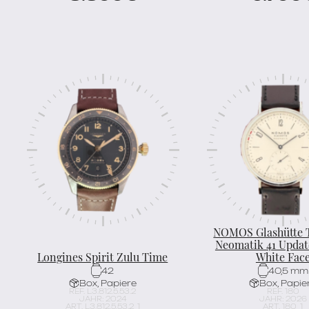
NOMOS Glashütte 
Neomatik 41 Updat
Longines Spirit Zulu Time
White Fac
42
40,5 mm
Box, Papiere
Box, Papie
REF. L3.812.5.53.2
REF. 180
JAHR: 2024
JAHR: 2026
ART. L3.812.5.53.2_1
ART. 180_1