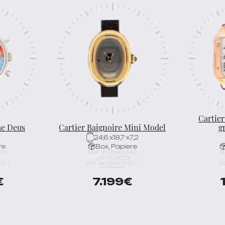
Cartier
me Deus
Cartier Baignoire Mini Model
g
24,6 x18,7 x7,2
re
Box, Papiere
1X1
REF. WGBA0040
R
JAHR: 2025
X1_1
ART. WGBA0040_1
AR
€
7.199
€