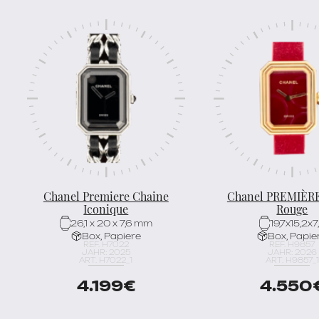
Chanel Premiere Chaine
Chanel PREMIÈR
Iconique
Rouge
26,1 x 20 x 7,6 mm
19,7x15,2x7
Box, Papiere
Box, Papie
REF. H7022
REF. H9857
JAHR: 2025
JAHR: 2026
ART. H7022_1
ART. H9857_1
4.199
€
4.550