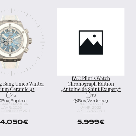
IWC Pilot’s Watch
g Bang Unico Winter
Chronograph Edition
nium Ceramic 42
„Antoine de Saint Exupery“
42
43
Box, Papiere
Box, Werkzeug
. 441.NH.429B.VR
REF. IW377713
JAHR: 2026
JAHR: 2022
 441.NH.429B.VR_1
ART. IW377713_1
4.050
€
5.999
€