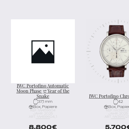
IWC Portofino Automatic
Moon Phase 37 Year of the
Snake
IWC Portofino Chr
37,1 mm
42
Box, Papiere
Box, Papie
REF. IW459604
REF. IW39102
JAHR: 2025
JAHR: 2025
ART. IW459604_1
ART. IW391027
8.800
€
5.700