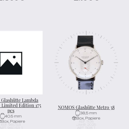
Glashütte Lambda
Limited Edition 175
NOMOS Glashütte Metro 38
pcs
38,5 mm
40.5 mm
Box, Papiere
Box, Papiere
REF. 1108
REF. 960.S3
JAHR: 2025
ART. 960.S3_1
ART. 1108_1