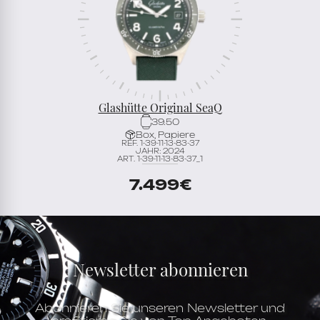
Glashütte Original SeaQ
39.50
Box, Papiere
REF. 1-39-11-13-83-37
JAHR: 2024
ART. 1-39-11-13-83-37_1
7.499
€
Newsletter abonnieren
Abonnieren Sie unseren Newsletter und