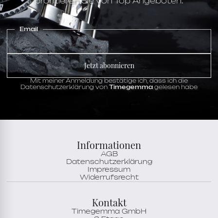
profitieren Sie von Top Angeboten.
Email
Jetzt abonnieren
Mit meiner Anmeldung bestätige ich, dass ich die
Datenschutzerklärung von
Timegemma
gelesen habe
Informationen
AGB
Datenschutzerklärung
Impressum
Widerrufsrecht
Kontakt
Timegemma GmbH