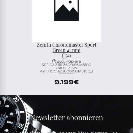
Zenith Chronomaster Sport
Green 41 mm
41
Box, Papiere
REF. 03.3119.3600/56.M3100
JAHR: 2025
ART. 03.3119.3600/56.M3100_1
9.199
€
Newsletter abonnieren