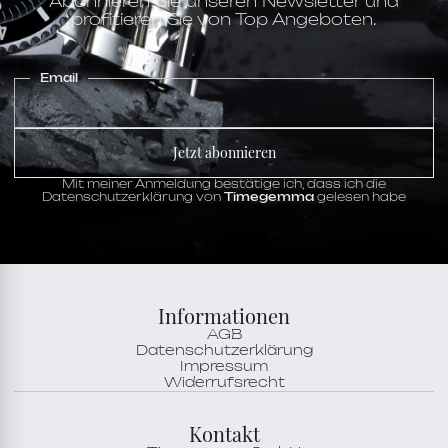
Abonnieren Sie unseren Newsletter und
profitieren Sie von Top Angeboten.
Email
Jetzt abonnieren
Mit meiner Anmeldung bestätige ich, dass ich die
Datenschutzerklärung von
Timegemma
gelesen habe
Informationen
AGB
Datenschutzerklärung
Impressum
Widerrufsrecht
Kontakt